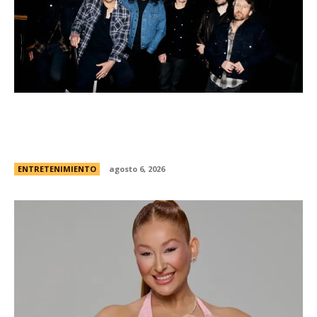
Foo Fighters vuelve a la Argentina: dÃ³nde se
presentarÃ¡ la banda, cÃ³mo y cuÃ¡ndo comprar
las entradas
ENTRETENIMIENTO
agosto 6, 2026