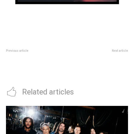
Previous article
Next article
La Legislatura fue sede del
A 50 dÃ­as del primer âsÃºper
primer encuentro de la Escuela
sÃ¡badoâ, Los Pumas ajustan
de Liderazgo PolÃ­tico LGBT
piezas para el desafÃ­o del
Nations Championship
Related articles