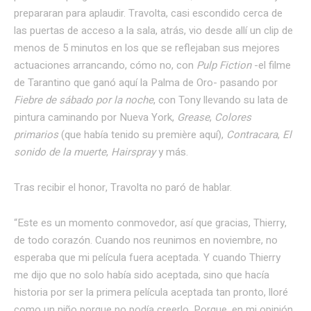
prepararan para aplaudir. Travolta, casi escondido cerca de
las puertas de acceso a la sala, atrás, vio desde allí un clip de
menos de 5 minutos en los que se reflejaban sus mejores
actuaciones arrancando, cómo no, con
Pulp Fiction
-el filme
de Tarantino que ganó aquí la Palma de Oro- pasando por
Fiebre de sábado por la noche
, con Tony llevando su lata de
pintura caminando por Nueva York,
Grease
,
Colores
primarios
(que había tenido su première aquí),
Contracara
,
El
sonido de la muerte
,
Hairspray
y más.
Tras recibir el honor, Travolta no paró de hablar.
“Este es un momento conmovedor, así que gracias, Thierry,
de todo corazón. Cuando nos reunimos en noviembre, no
esperaba que mi película fuera aceptada. Y cuando Thierry
me dijo que no solo había sido aceptada, sino que hacía
historia por ser la primera película aceptada tan pronto, lloré
como un niño porque no podía creerlo. Porque, en mi opinión,