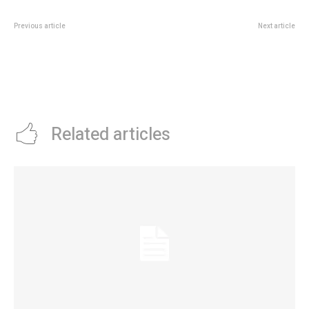
Previous article
Next article
F1 GP de Austria: horarios de la
Por quÃ© vale la pena ver “Air
carrera, cÃ³mo y dÃ³nde ver la
Cocaine”, el documental de
FÃ³rmula 1
Netflix con narcos, aviones
privados y justicia internacional
que
Related articles