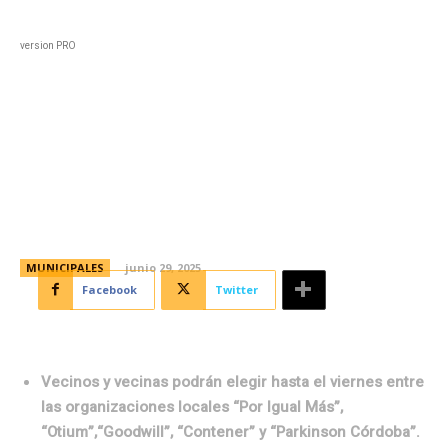
Black
Home
Horoscopo
Deportes
Entreten
version PRO
Cinco son las fundaciones
postuladas para el Jerónimo de
la Gente
MUNICIPALES
junio 29, 2025
Facebook
Twitter
Vecinos y vecinas podrán elegir hasta el viernes entre
las organizaciones locales “Por Igual Más”,
“Otium”,“Goodwill”, “Contener” y “Parkinson Córdoba”.