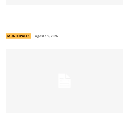
La Municipalidad realizará controles
preventivos gratuitos de cáncer bucal en la
Plaza San Martín
MUNICIPALES
agosto 9, 2026
Passerini y Llaryora reconocieron la labor de
más de 2.300 referentes de Centros Vecinales