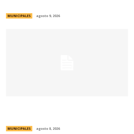
y Consejos Barriales
MUNICIPALES
agosto 9, 2026
Eventos masivos: estas son las zonas
habilitadas de estacionamiento controlado
durante el fin de semana
MUNICIPALES
agosto 8, 2026