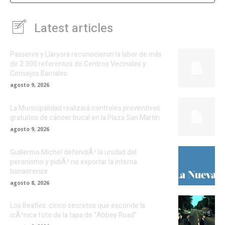
Latest articles
Passerini y Llaryora reconocieron la labor de más
de 2.300 referentes de Centros Vecinales y
Consejos Barriales
agosto 9, 2026
La Municipalidad realizará controles preventivos
gratuitos de cáncer bucal en la Plaza San Martín
agosto 9, 2026
Guillermo Michel defendiÃ³ la unidad del
peronismo y pidiÃ³ no exportar la interna
bonaerense
agosto 8, 2026
Los Beatles: cinco secretos que esconde la
icÃ³nica foto de la tapa de “Abbey Road”