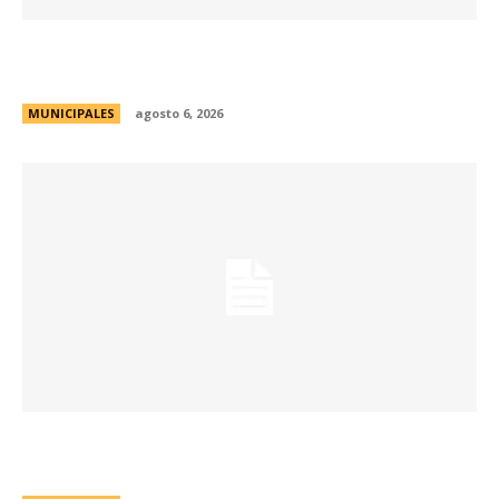
Se abren las inscripciones para la formación
docente en Biodiversidad y Sostenibilidad
MUNICIPALES
agosto 6, 2026
Una aventura subterránea por el Museo de Arte
Religioso San Alberto