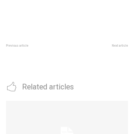
Previous article
Next article
La nueva edición de los Premios
Triunfos de las juveniles
Jerónimo tendrá galardones
gloriosas en bÃ¡squet
confeccionados con materiales
de la Economía Circular
Related articles