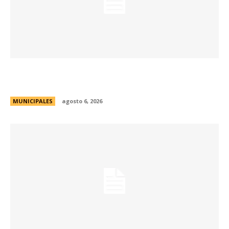
La Municipalidad lanzó la Red de Centros
Culturales de la ciudad
MUNICIPALES
agosto 6, 2026