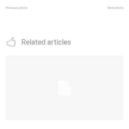
Previous article
Next article
Los analistas creen que la
El detrás de escena del
inflaciÃ³n de enero cerrarÃ¡ por
accidente de Fran Tinelli en Punta
debajo del 2,5%
del Este
Related articles
La Municipalidad de Córdoba presentó el Curso