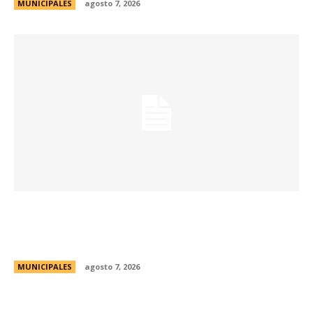
MUNICIPALES
agosto 7, 2026
La Universidad Libre del Ambiente lanza un
curso para aprender a reparar pequeños
electrodomésticos
MUNICIPALES
agosto 7, 2026