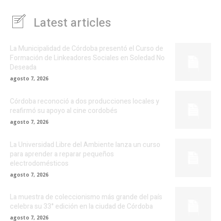
Latest articles
La Municipalidad de Córdoba presentó el Curso de
Formación de Linkeadores Sociales en Soledad No
Deseada
agosto 7, 2026
Córdoba reconoció a dos producciones locales y
reafirmó su apoyo al cine cordobés
agosto 7, 2026
La Universidad Libre del Ambiente lanza un curso
para aprender a reparar pequeños
electrodomésticos
agosto 7, 2026
La muestra de coleccionismo más grande del país
celebra su 33° edición en la ciudad de Córdoba
agosto 7, 2026