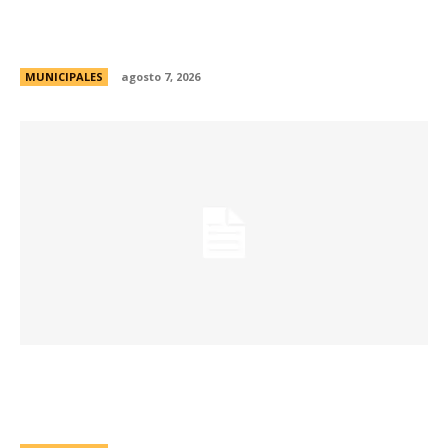
de Formación de Linkeadores Sociales en
Soledad No Deseada
MUNICIPALES
agosto 7, 2026
La muestra de coleccionismo más grande del
país celebra su 33° edición en la ciudad de
Córdoba