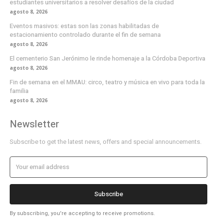
estudiantes universitarios a resolver desafíos de la ciudad
agosto 8, 2026
Eventos masivos: estas son las zonas habilitadas de
estacionamiento controlado durante el fin de semana
agosto 8, 2026
El cementerio San Jerónimo le rinde homenaje a la Córdoba Deportiva
agosto 8, 2026
Fin de semana en el MMAU: circo, teatro y música en vivo para toda la
familia
agosto 8, 2026
Newsletter
Subscribe to get the latest news, offers and special announcements.
Subscribe
By subscribing, you're accepting to receive promotions.