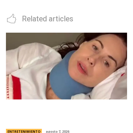
genial
Related articles
Minnie Driver, ex de Matt Damon, contÃ³ que
sobreviviÃ³ a un grave accidente de autos:
“Estoy muy agradecida de estar viva”
ENTRETENIMIENTO
agosto 7, 2026