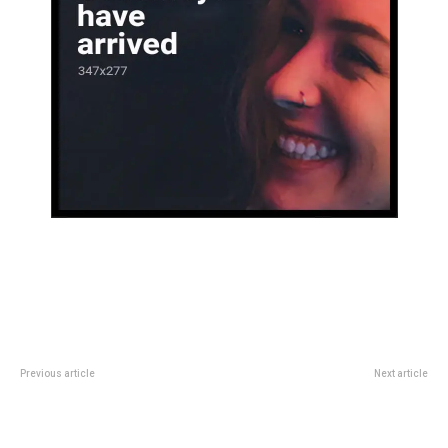
Previous article
Next article
Se retiraron 50 toneladas de un
Billy Bond reviviÃ³ el mito de La
basural en la zona sudeste de la
Pesada con grandes invitados:
ciudad
un delirio caÃ³tico, arrollador y