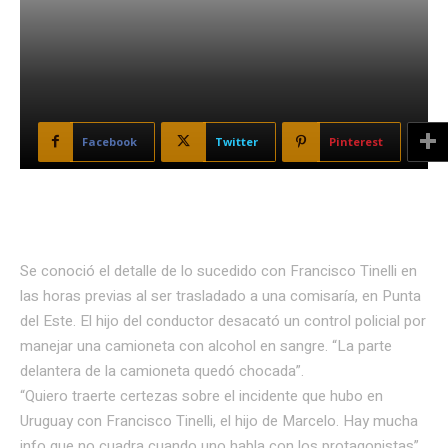
Facebook
Twitter
Pinterest
Se conoció el detalle de lo sucedido con Francisco Tinelli en
las horas previas al ser trasladado a una comisaría, en Punta
del Este. El hijo del conductor desacató un control policial por
manejar una camioneta con alcohol en sangre. “La parte
delantera de la camioneta quedó chocada”.
“Quiero traerte certezas sobre el incidente que hubo en
Uruguay con Francisco Tinelli, el hijo de Marcelo. Hay mucha
info que no cuadra cuando uno habla con los protagonistas”,