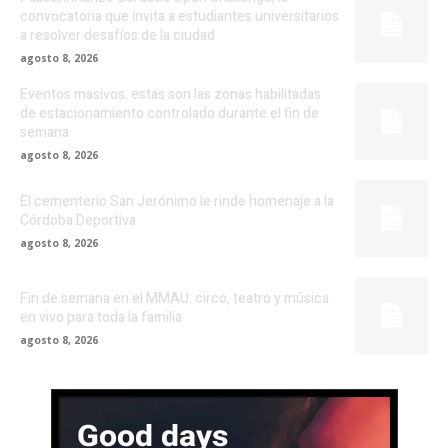
convocatoria que invita a estudiantes universitarios
a resolver desafíos de la ciudad
agosto 8, 2026
Eventos masivos: estas son las zonas habilitadas
de estacionamiento controlado durante el fin de
semana
agosto 8, 2026
El cementerio San Jerónimo le rinde homenaje a la
Córdoba Deportiva
agosto 8, 2026
Fin de semana en el MMAU: circo, teatro y música
en vivo para toda la familia
agosto 8, 2026