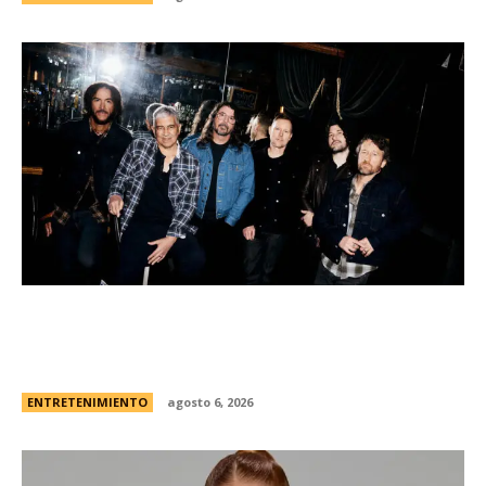
Foo Fighters vuelve a la Argentina: dÃ³nde se
presentarÃ¡ la banda, cÃ³mo y cuÃ¡ndo comprar
las entradas
ENTRETENIMIENTO
agosto 6, 2026