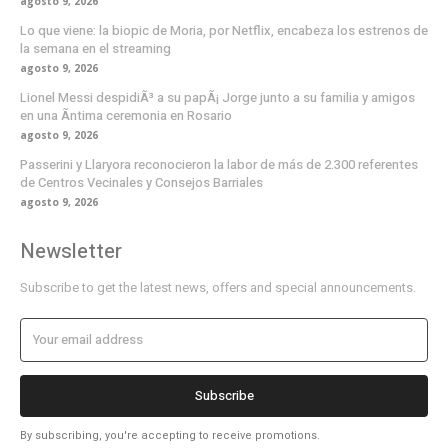
agosto 9, 2026
Lo que viene: la biopic de Moria, por Netflix, encabeza los estrenos de
la semana en el streaming
agosto 9, 2026
Lionel Messi despidiÃ³ a su papÃ¡ Jorge junto a su familia y amigos
en una Ã­ntima ceremonia en Rosario
agosto 9, 2026
Passerini y Llaryora reconocieron la labor de más de 2.300 referentes
de Centros Vecinales y Consejos Barriales
agosto 9, 2026
Newsletter
Subscribe to get the latest news, offers and special announcements.
Subscribe
By subscribing, you're accepting to receive promotions.