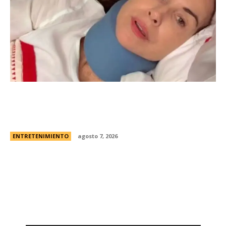
Minnie Driver, ex de Matt Damon, contÃ³ que
sobreviviÃ³ a un grave accidente de autos:
“Estoy muy agradecida de estar viva”
ENTRETENIMIENTO
agosto 7, 2026