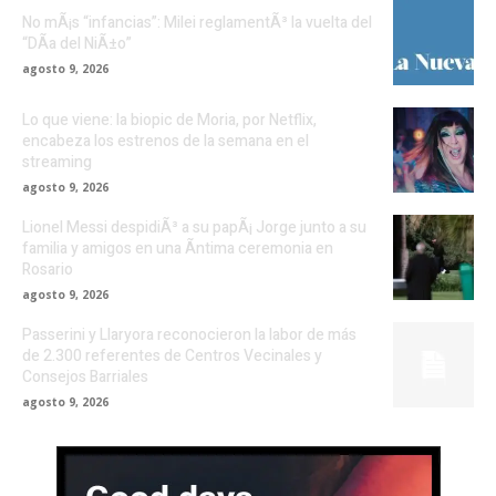
No mÃ¡s “infancias”: Milei reglamentÃ³ la vuelta del
“DÃ­a del NiÃ±o”
agosto 9, 2026
Lo que viene: la biopic de Moria, por Netflix,
encabeza los estrenos de la semana en el
streaming
agosto 9, 2026
Lionel Messi despidiÃ³ a su papÃ¡ Jorge junto a su
familia y amigos en una Ã­ntima ceremonia en
Rosario
agosto 9, 2026
Passerini y Llaryora reconocieron la labor de más
de 2.300 referentes de Centros Vecinales y
Consejos Barriales
agosto 9, 2026