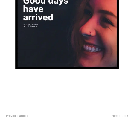
Previous article
Next article
Rediseñan la intersección de
Hace cuántos años que Julieta
Colón y Avellaneda para reducir
Cardinali no tiene novio: “Hace ya
siniestros viales
más de…”