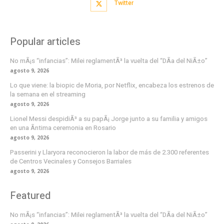
Twitter
Popular articles
No mÃ¡s “infancias”: Milei reglamentÃ³ la vuelta del “DÃ­a del NiÃ±o”
agosto 9, 2026
Lo que viene: la biopic de Moria, por Netflix, encabeza los estrenos de
la semana en el streaming
agosto 9, 2026
Lionel Messi despidiÃ³ a su papÃ¡ Jorge junto a su familia y amigos
en una Ã­ntima ceremonia en Rosario
agosto 9, 2026
Passerini y Llaryora reconocieron la labor de más de 2.300 referentes
de Centros Vecinales y Consejos Barriales
agosto 9, 2026
Featured
No mÃ¡s “infancias”: Milei reglamentÃ³ la vuelta del “DÃ­a del NiÃ±o”