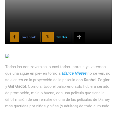
Facebook
Twitter
Todas las controversias, o casi todas -porque ya veremos
que una sigue en pie- en torno a
Blanca Nieves
no se ven, no
se sienten en la proyección de la película con
Rachel Zegler
y
Gal Gadot
. Como si todo el palabrerío solo hubiera servido
de promoción, mala o buena, con una película que tiene la
difícil misión de ser remake de una de las películas de Disney
más queridas por niños y niñas (y adultos) de todo el mundo.