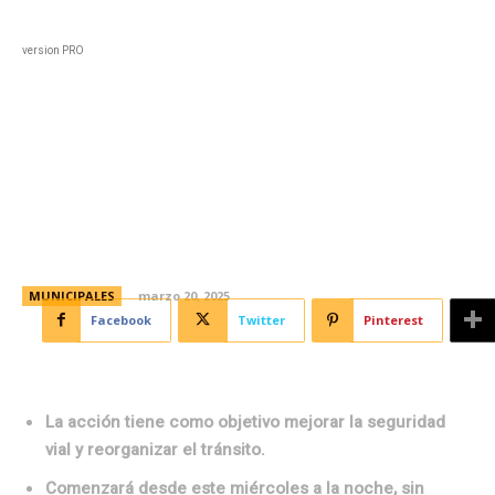
Black
Home
Horoscopo
Deportes
Entreten
version PRO
Rediseñan la intersección de
Colón y Avellaneda para reducir
siniestros viales
MUNICIPALES
marzo 20, 2025
Facebook
Twitter
Pinterest
La acción tiene como objetivo mejorar la seguridad
vial y reorganizar el tránsito.
Comenzará desde este miércoles a la noche, sin