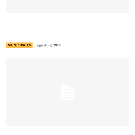
La muestra de coleccionismo más grande del
país celebra su 33° edición en la ciudad de
Córdoba
MUNICIPALES
agosto 7, 2026
La Universidad Libre del Ambiente lanza un