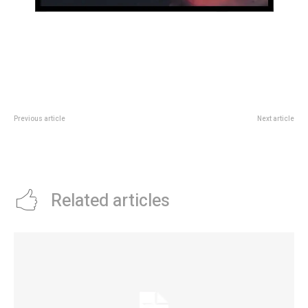
Previous article
Next article
CORMECOR junto al Jockey Club
CrÃ­tica de Blanca Nieves: sin el
Córdoba pusieron en valor la
prÃ­ncipe, pero con el ADN de
Plaza del Niño en barrio Jardín
Disney que encanta
Related articles