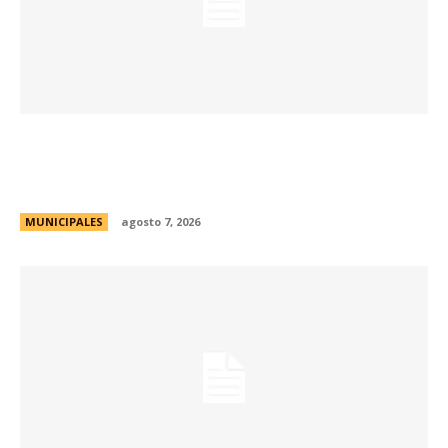
La Municipalidad de Córdoba presentó el Curso
de Formación de Linkeadores Sociales en
Soledad No Deseada
MUNICIPALES
agosto 7, 2026