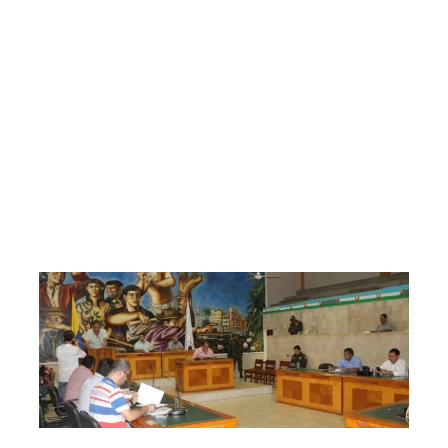
Una Menos
Salsipuedes: Myrian P