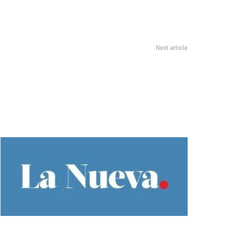
Next article
runotto acompaÃ±Ã³ la promesa a la Bandera de mÃ¡s de 200
estudiantes