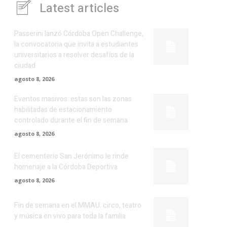
Latest articles
Passerini lanzó Córdoba Open Challenge,
la convocatoria que invita a estudiantes
universitarios a resolver desafíos de la
ciudad
agosto 8, 2026
Eventos masivos: estas son las zonas
habilitadas de estacionamiento
controlado durante el fin de semana
agosto 8, 2026
El cementerio San Jerónimo le rinde
homenaje a la Córdoba Deportiva
agosto 8, 2026
Fin de semana en el MMAU: circo, teatro
y música en vivo para toda la familia