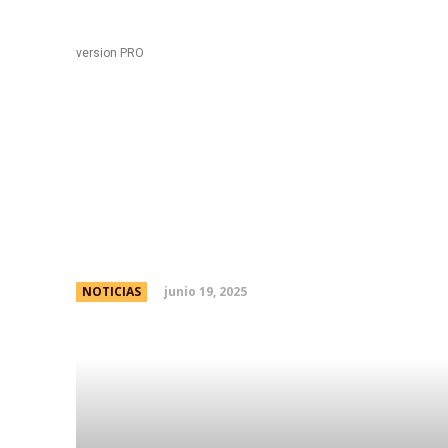
Black
Home
version PRO
Cristina Kirchner ya est
electrÃ³nica: cÃ³mo fu
junio 19, 2025
NOTICIAS