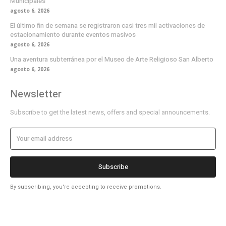
Municipales
agosto 6, 2026
El último fin de semana se registraron casi tres mil activaciones de
estacionamiento durante eventos masivos
agosto 6, 2026
Una aventura subterránea por el Museo de Arte Religioso San Alberto
agosto 6, 2026
Newsletter
Subscribe to get the latest news, offers and special announcements.
Subscribe
By subscribing, you're accepting to receive promotions.