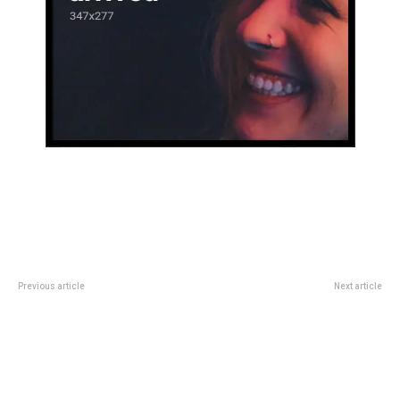
Previous article
Next article
Cinco lugares y una línea
Robert De Niro en su primer
telefónica municipal donde
protagÃ³nico de una serie:
recibir atención gratuita en salud
Netflix acaba de lanzar el trÃ¡iler
mental, consumo problemático y
adicciones