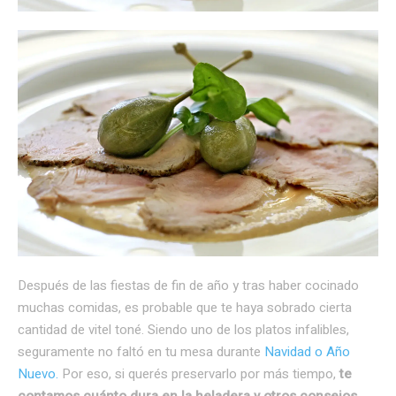
Después de las fiestas de fin de año y tras haber cocinado
muchas comidas, es probable que te haya sobrado cierta
cantidad de vitel toné. Siendo uno de los platos infalibles,
seguramente no faltó en tu mesa durante
Navidad o Año
Nuevo.
Por eso, si querés preservarlo por más tiempo,
te
contamos cuánto dura en la heladera y otros consejos