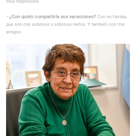
muy respetuosa.
–
¿Con quién compartiría sus vacaciones?
Con mi familia,
que son mis sobrinos y sobrinos nietos. Y también con mis
amigos.