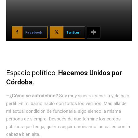
Facebook
Twitter
Espacio político:
Hacemos Unidos por
Córdoba.
–
¿Cómo se autodefine?
Soy muy sincera, sencilla y de bajo
perfil. En mi barrio hablo con todos los vecinos. Más allá de
mi actual condición de funcionaria, sigo siendo la misma
persona de siempre. Después de que termine los cargos
públicos que tenga, quiero seguir caminando las calles con la
cabeza bien alta.