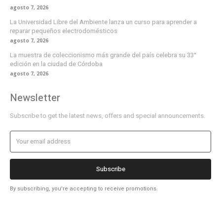
agosto 7, 2026
La Universidad Libre del Ambiente lanza un curso para aprender a
reparar pequeños electrodomésticos
agosto 7, 2026
La muestra de coleccionismo más grande del país celebra su 33°
edición en la ciudad de Córdoba
agosto 7, 2026
Newsletter
Subscribe to get the latest news, offers and special announcements.
Subscribe
By subscribing, you're accepting to receive promotions.