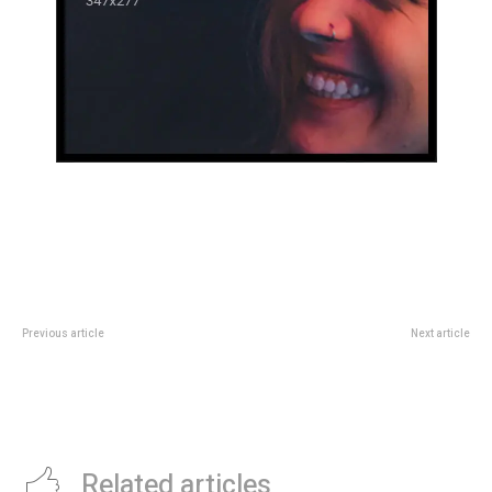
Previous article
Next article
Â¿Por quÃ© fingimos el
Se llevó a cabo la última Cumbre
orgasmo?
Regional en el interior provincial
previo a la Conferencia de
Participación Ciudadana
Related articles