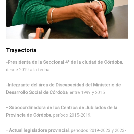
Trayectoria
-Presidenta de la Seccional 4ª de la ciudad de Córdoba
,
desde 2019 a la fecha.
-Integrante del área de Discapacidad del Ministerio de
Desarrollo Social de Córdoba
, entre 1999 y 2015.
–
Subcoordinadora de los Centros de Jubilados de la
Provincia de Córdoba
, período 2015-2019.
–
Actual legisladora provincial
, períodos 2019-2023 y 2023-