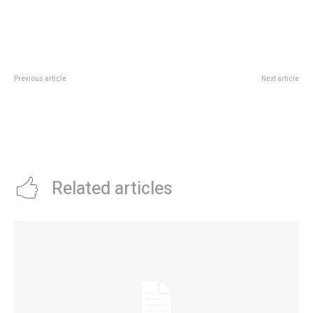
Previous article
Next article
De entrecasa: CRISTINA ALICIA
Segundo Foro Climatech en la
PEREYRA
Ciudad de Córdoba: una
oportunidad para
emprendedores e inversores
climáticos
Related articles