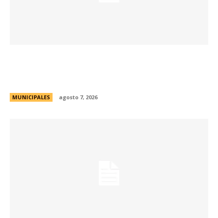
La Municipalidad de Córdoba presentó el Curso
de Formación de Linkeadores Sociales en
Soledad No Deseada
MUNICIPALES
agosto 7, 2026