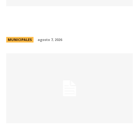
La muestra de coleccionismo más grande del
país celebra su 33° edición en la ciudad de
Córdoba
MUNICIPALES
agosto 7, 2026
La Universidad Libre del Ambiente lanza un