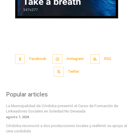
Facebook
Instagram
RSS
Twitter
Popular articles
La Municipalidad de Córdoba presentó el Curso de Formación de
Linkeadores Sociales en Soledad No Deseada
agosto 7, 2026
Córdoba reconoció a dos producciones locales y reafirmó su apoyo al
cine cordobés