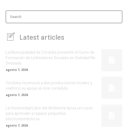
Search
Latest articles
La Municipalidad de Córdoba presentó el Curso de
Formación de Linkeadores Sociales en Soledad No
Deseada
agosto 7, 2026
Córdoba reconoció a dos producciones locales y
reafirmó su apoyo al cine cordobés
agosto 7, 2026
La Universidad Libre del Ambiente lanza un curso
para aprender a reparar pequeños
electrodomésticos
agosto 7, 2026