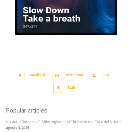
Facebook
Instagram
RSS
Twitter
Popular articles
No mÃ¡s “infancias”: Milei reglamentÃ³ la vuelta del “DÃ­a del NiÃ±o”
agosto 9, 2026