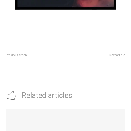
Previous article
Next article
El Coro de la Legislatura actuÃ³
Día Mundial del Emprendimiento:
en la 15Âª Feria del Libro de La
la labor de la Municipalidad a
Granja
través de CorLab y el Club de
Emprendedores
Related articles