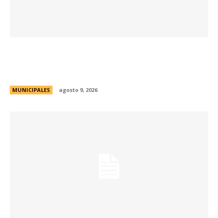
Passerini y Llaryora reconocieron la labor de
más de 2.300 referentes de Centros Vecinales
y Consejos Barriales
MUNICIPALES
agosto 9, 2026