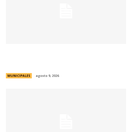
La Municipalidad realizará controles
preventivos gratuitos de cáncer bucal en la
Plaza San Martín
MUNICIPALES
agosto 9, 2026