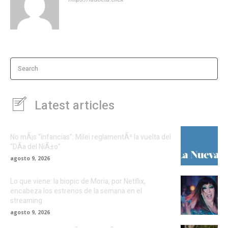
Search
Latest articles
No mÃ¡s “infancias”: Milei reglamentÃ³ la vuelta del
“DÃ­a del NiÃ±o”
agosto 9, 2026
Lo que viene: la biopic de Moria, por Netflix,
encabeza los estrenos de la semana en el
streaming
agosto 9, 2026