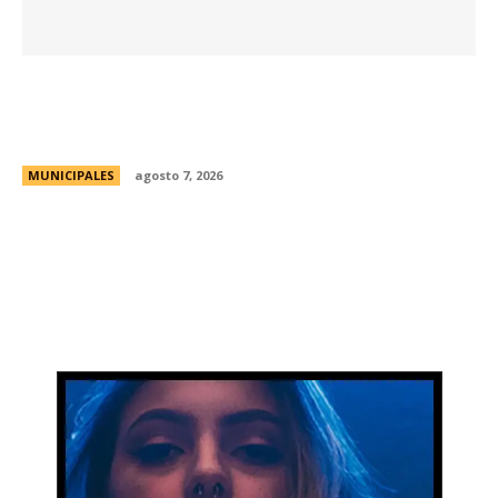
La Universidad Libre del Ambiente lanza un
curso para aprender a reparar pequeños
electrodomésticos
MUNICIPALES
agosto 7, 2026