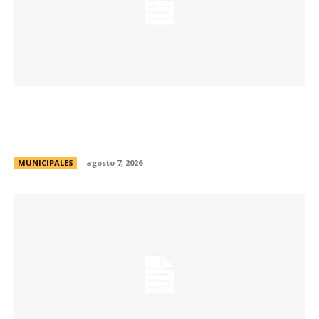
La muestra de coleccionismo más grande del
país celebra su 33° edición en la ciudad de
Córdoba
MUNICIPALES
agosto 7, 2026