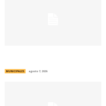
La Municipalidad de Córdoba presentó el Curso
de Formación de Linkeadores Sociales en
Soledad No Deseada
MUNICIPALES
agosto 7, 2026