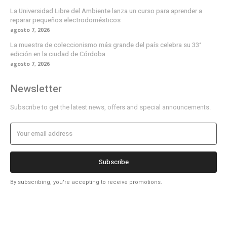
La Universidad Libre del Ambiente lanza un curso para aprender a
reparar pequeños electrodomésticos
agosto 7, 2026
La muestra de coleccionismo más grande del país celebra su 33°
edición en la ciudad de Córdoba
agosto 7, 2026
Newsletter
Subscribe to get the latest news, offers and special announcements.
Subscribe
By subscribing, you're accepting to receive promotions.