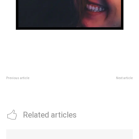
Previous article
Next article
Los analistas creen que la
El detrás de escena del
inflaciÃ³n de enero cerrarÃ¡ por
accidente de Fran Tinelli en Punta
debajo del 2,5%
del Este
Related articles