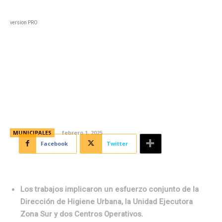
Black
Home
Horoscopo
Deportes
Entreten
version PRO
Se retiraron 50 toneladas de un
basural en la zona sudeste de la
ciudad
MUNICIPALES
febrero 1, 2025
Facebook
Twitter
Los trabajos implicaron un esfuerzo conjunto de la
Dirección de Higiene Urbana, la Unidad Ejecutora
Zona Sur y dos Centros Operativos.