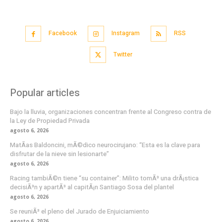
Facebook
Instagram
RSS
Twitter
Popular articles
Bajo la lluvia, organizaciones concentran frente al Congreso contra de
la Ley de Propiedad Privada
agosto 6, 2026
MatÃ­as Baldoncini, mÃ©dico neurocirujano: “Esta es la clave para
disfrutar de la nieve sin lesionarte”
agosto 6, 2026
Racing tambiÃ©n tiene “su container”: Milito tomÃ³ una drÃ¡stica
decisiÃ³n y apartÃ³ al capitÃ¡n Santiago Sosa del plantel
agosto 6, 2026
Se reuniÃ³ el pleno del Jurado de Enjuiciamiento
agosto 6, 2026