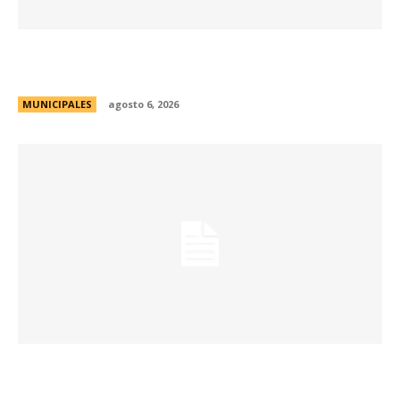
La Municipalidad lanzó la Red de Centros
Culturales de la ciudad
MUNICIPALES
agosto 6, 2026
Se abren las inscripciones para la formación
docente en Biodiversidad y Sostenibilidad