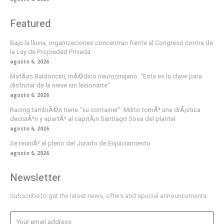
Featured
Bajo la lluvia, organizaciones concentran frente al Congreso contra de
la Ley de Propiedad Privada
agosto 6, 2026
MatÃ­as Baldoncini, mÃ©dico neurocirujano: “Esta es la clave para
disfrutar de la nieve sin lesionarte”
agosto 6, 2026
Racing tambiÃ©n tiene “su container”: Milito tomÃ³ una drÃ¡stica
decisiÃ³n y apartÃ³ al capitÃ¡n Santiago Sosa del plantel
agosto 6, 2026
Se reuniÃ³ el pleno del Jurado de Enjuiciamiento
agosto 6, 2026
Newsletter
Subscribe to get the latest news, offers and special announcements.