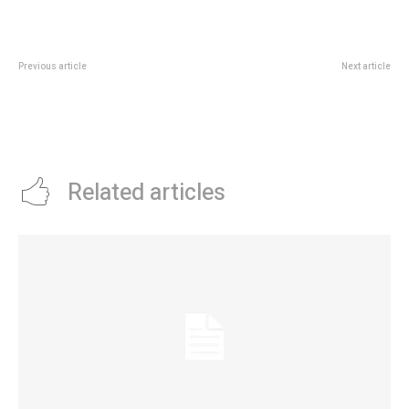
Previous article
Next article
“Fotografía y Avistaje urbano de
“El año más caluroso de la
aves”: sumate este sábado a la
historia”: asistí a esta charla y
visita guiada en el Parque de la
más actividades en la
Biodiversidad
Universidad Libre del Ambiente
Related articles