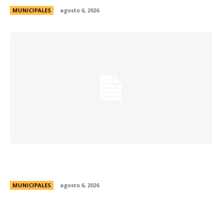
MUNICIPALES
agosto 6, 2026
Una aventura subterránea por el Museo de Arte
Religioso San Alberto
MUNICIPALES
agosto 6, 2026