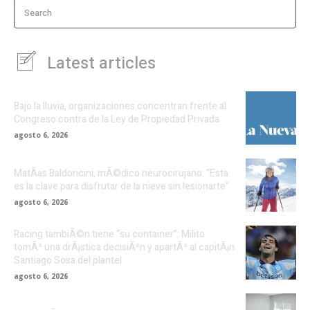
Search
Latest articles
Bajo la lluvia, organizaciones concentran frente al
Congreso contra de la Ley de Propiedad Privada
agosto 6, 2026
MatÃ­as Baldoncini, mÃ©dico neurocirujano: “Esta
es la clave para disfrutar de la nieve sin lesionarte”
agosto 6, 2026
Racing tambiÃ©n tiene “su container”: Milito
tomÃ³ una drÃ¡stica decisiÃ³n y apartÃ³ al capitÃ¡n
Santiago Sosa del plantel
agosto 6, 2026