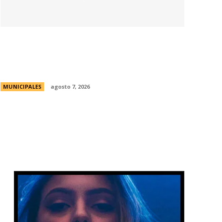
La Universidad Libre del Ambiente lanza
un curso para aprender a reparar
pequeños electrodomésticos
MUNICIPALES
agosto 7, 2026