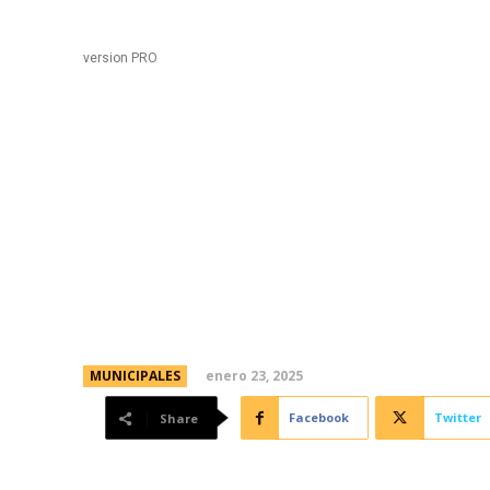
Black
Home
version PRO
“Fotografía y Avistaje
sumate este sábado a l
Parque de la Biodivers
enero 23, 2025
MUNICIPALES
Facebook
Twitter
Share