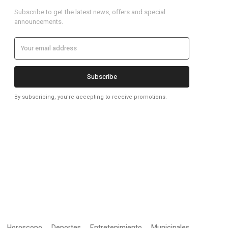
Subscribe to get the latest news, offers and special
announcements.
Subscribe
By subscribing, you're accepting to receive promotions.
Horoscopo
Deportes
Entretenimiento
Municipales