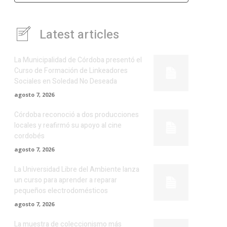
Latest articles
La Municipalidad de Córdoba presentó el
Curso de Formación de Linkeadores
Sociales en Soledad No Deseada
agosto 7, 2026
Córdoba reconoció a dos producciones
locales y reafirmó su apoyo al cine
cordobés
agosto 7, 2026
La Universidad Libre del Ambiente lanza
un curso para aprender a reparar
pequeños electrodomésticos
agosto 7, 2026
La muestra de coleccionismo más