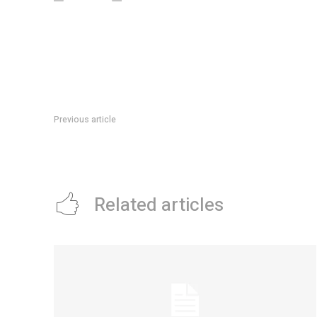
Previous article
Con una fuerte defensa a los resultados de su plan econÃ³m
inversores en Davos
Related articles