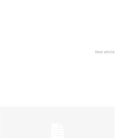
Next article
lización y Control tendrá a su cargo la habilitación de clubes
cordobeses