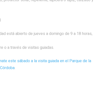
 protector solar, repelente, lapicera o lápiz, calzado y
d
idad está abierto de jueves a domingo de 9 a 18 horas,
re o a través de visitas guiadas.
mate este sábado a la visita guiada en el Parque de la
 Córdoba
.