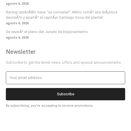
agosto 6, 2026
Racing tambiÃ©n tiene “su container”: Milito tomÃ³ una drÃ¡stica
decisiÃ³n y apartÃ³ al capitÃ¡n Santiago Sosa del plantel
agosto 6, 2026
Se reuniÃ³ el pleno del Jurado de Enjuiciamiento
agosto 6, 2026
Newsletter
Subscribe to get the latest news, offers and special announcements.
Subscribe
By subscribing, you're accepting to receive promotions.