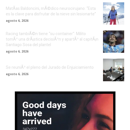
MatÃ­as Baldoncini, mÃ©dico neurocirujano: “Esta
es la clave para disfrutar de la nieve sin lesionarte”
agosto 6, 2026
Racing tambiÃ©n tiene “su container”: Milito
tomÃ³ una drÃ¡stica decisiÃ³n y apartÃ³ al capitÃ¡n
Santiago Sosa del plantel
agosto 6, 2026
Se reuniÃ³ el pleno del Jurado de Enjuiciamiento
agosto 6, 2026