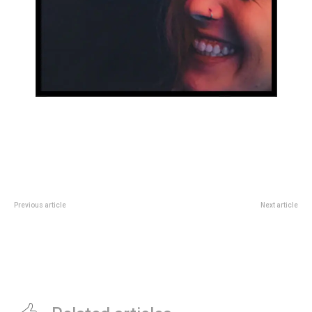
Previous article
Next article
âCristina libre el primer dÃ­a o
Lautaro MartÃ­nez y ValentÃ­n
antesâ: el peronismo alineÃ³ su
Carboni aparecieron sobre el final
reclamo al prÃ³ximo gobierno
para que un pÃ¡lido Inter de
MilÃ¡n remontara la cuesta ante
Urawa Red Diamonds