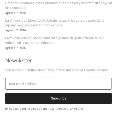
Córdoba reconoció a dos producciones locales y reafirmó su apoyo al
cine cordobés
agosto 7, 2026
La Universidad Libre del Ambiente lanza un curso para aprender a
reparar pequeños electrodomésticos
agosto 7, 2026
La muestra de coleccionismo más grande del país celebra su 33°
edición en la ciudad de Córdoba
agosto 7, 2026
Newsletter
Subscribe to get the latest news, offers and special announcements.
Subscribe
By subscribing, you're accepting to receive promotions.