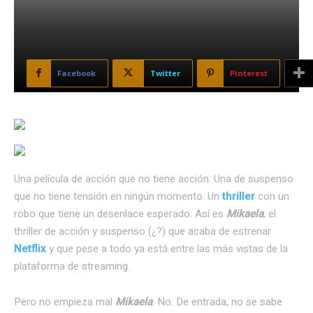
Facebook
Twitter
Pinterest
Una película de acción que no tiene acción. Una de suspenso
que no tiene tensión en ningún momento. Un
thriller
con un
robo que tiene un desenlace esperado. Así es
Mikaela
, el
thriller de acción y suspenso (¿?) que acaba de estrenar
Netflix
y que pese a todo ya está entre las más vistas de la
plataforma de streaming.
Pero no empieza mal
Mikaela
. No. De entrada, no se sabe