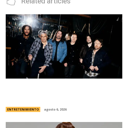
Related articles
Foo Fighters vuelve a la Argentina: dÃ³nde se
presentarÃ¡ la banda, cÃ³mo y cuÃ¡ndo comprar
las entradas
ENTRETENIMIENTO
agosto 6, 2026