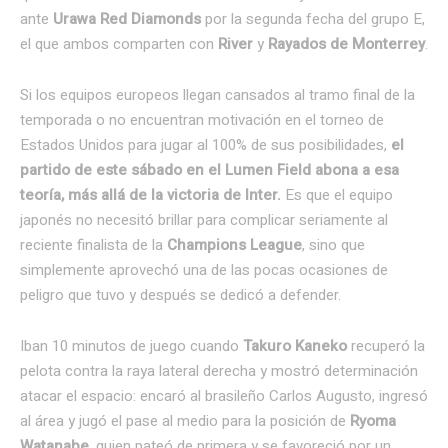
ante
Urawa Red Diamonds
por la segunda fecha del grupo E,
el que ambos comparten con
River
y
Rayados de Monterrey
.
Si los equipos europeos llegan cansados al tramo final de la
temporada o no encuentran motivación en el torneo de
Estados Unidos para jugar al 100% de sus posibilidades,
el
partido de este sábado en el Lumen Field abona a esa
teoría, más allá de la victoria de Inter.
Es que el equipo
japonés no necesitó brillar para complicar seriamente al
reciente finalista de la
Champions League
, sino que
simplemente aprovechó una de las pocas ocasiones de
peligro que tuvo y después se dedicó a defender.
Iban 10 minutos de juego cuando
Takuro Kaneko
recuperó la
pelota contra la raya lateral derecha y mostró determinación
atacar el espacio: encaró al brasileño Carlos Augusto, ingresó
al área y jugó el pase al medio para la posición de
Ryoma
Watanabe,
quien pateó de primera y se favoreció por un