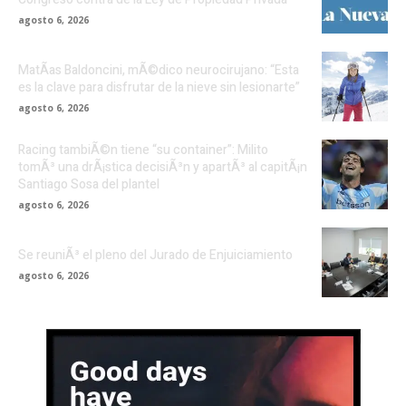
agosto 6, 2026
MatÃ­as Baldoncini, mÃ©dico neurocirujano: “Esta
es la clave para disfrutar de la nieve sin lesionarte”
agosto 6, 2026
Racing tambiÃ©n tiene “su container”: Milito
tomÃ³ una drÃ¡stica decisiÃ³n y apartÃ³ al capitÃ¡n
Santiago Sosa del plantel
agosto 6, 2026
Se reuniÃ³ el pleno del Jurado de Enjuiciamiento
agosto 6, 2026