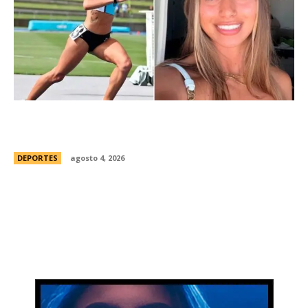
ConmociÃ³n en Australia: muriÃ³ Natasha Ward,
una atleta australiana de 21 aÃ±os
DEPORTES
agosto 4, 2026