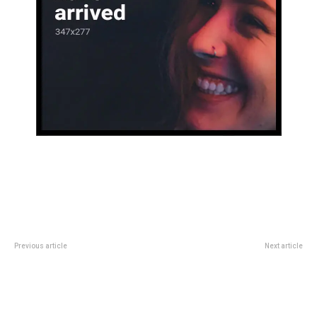
Previous article
Next article
En Netflix, Mikaela: de tormenta
Comenzaron a plantarse los 200
perfecta a torpeza perfecta
árboles nativos de la nueva plaza
del Concejo Deliberante