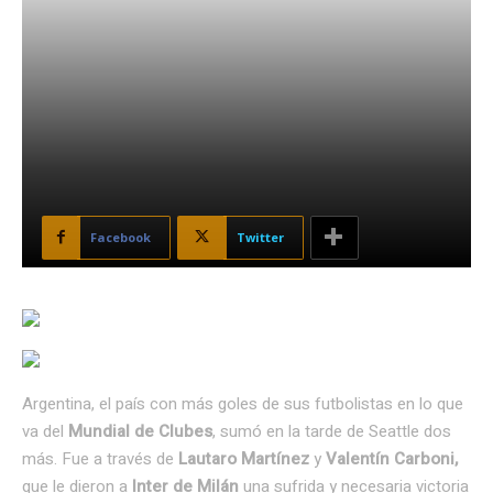
Facebook
Twitter
Argentina, el país con más goles de sus futbolistas en lo que
va del
Mundial de Clubes
, sumó en la tarde de Seattle dos
más. Fue a través de
Lautaro Martínez
y
Valentín Carboni,
que le dieron a
Inter de Milán
una sufrida y necesaria victoria