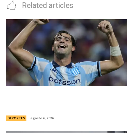
Related articles
Racing tambiÃ©n tiene “su container”: Milito
tomÃ³ una drÃ¡stica decisiÃ³n y apartÃ³ al
capitÃ¡n Santiago Sosa del plantel
DEPORTES
agosto 6, 2026