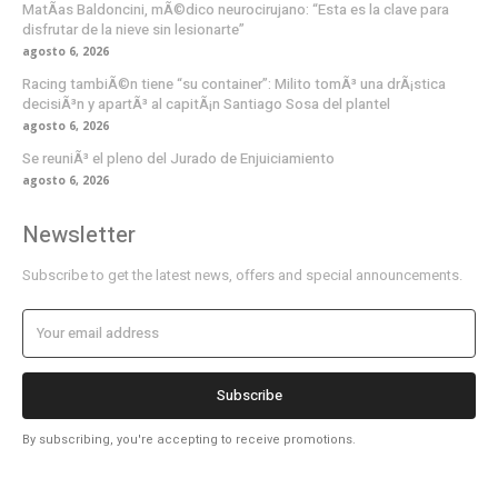
MatÃ­as Baldoncini, mÃ©dico neurocirujano: “Esta es la clave para
disfrutar de la nieve sin lesionarte”
agosto 6, 2026
Racing tambiÃ©n tiene “su container”: Milito tomÃ³ una drÃ¡stica
decisiÃ³n y apartÃ³ al capitÃ¡n Santiago Sosa del plantel
agosto 6, 2026
Se reuniÃ³ el pleno del Jurado de Enjuiciamiento
agosto 6, 2026
Newsletter
Subscribe to get the latest news, offers and special announcements.
Subscribe
By subscribing, you're accepting to receive promotions.