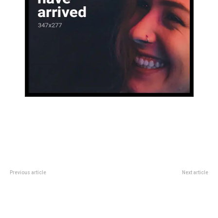
Previous article
Next article
HorÃ³scopo diario: las
âEsa cÃ¡rcel es una jodaâ, el
predicciones para el viernes 12
enojo de Eduardo Feinmann por
de septiembre en amor, dinero y
una foto de Cristina Kirchner con
salud
Katy Perry que no era real