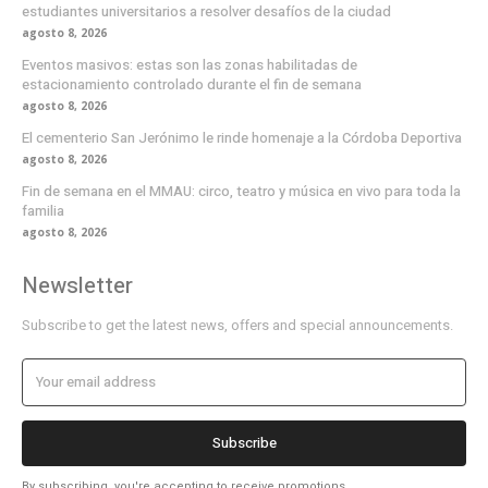
estudiantes universitarios a resolver desafíos de la ciudad
agosto 8, 2026
Eventos masivos: estas son las zonas habilitadas de
estacionamiento controlado durante el fin de semana
agosto 8, 2026
El cementerio San Jerónimo le rinde homenaje a la Córdoba Deportiva
agosto 8, 2026
Fin de semana en el MMAU: circo, teatro y música en vivo para toda la
familia
agosto 8, 2026
Newsletter
Subscribe to get the latest news, offers and special announcements.
Subscribe
By subscribing, you're accepting to receive promotions.