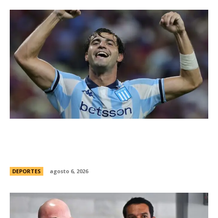
Racing tambiÃ©n tiene “su container”: Milito
tomÃ³ una drÃ¡stica decisiÃ³n y apartÃ³ al
capitÃ¡n Santiago Sosa del plantel
DEPORTES
agosto 6, 2026