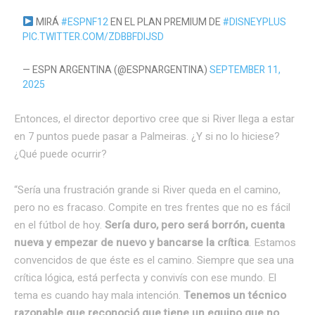
MIRÁ
#ESPNF12
EN EL PLAN PREMIUM DE
#DISNEYPLUS
PIC.TWITTER.COM/ZDBBFDIJSD
— ESPN ARGENTINA (@ESPNARGENTINA)
SEPTEMBER 11,
2025
Entonces, el director deportivo cree que si River llega a estar
en 7 puntos puede pasar a Palmeiras. ¿Y si no lo hiciese?
¿Qué puede ocurrir?
“Sería una frustración grande si River queda en el camino,
pero no es fracaso. Compite en tres frentes que no es fácil
en el fútbol de hoy.
Sería duro, pero será borrón, cuenta
nueva y empezar de nuevo y bancarse la crítica
. Estamos
convencidos de que éste es el camino. Siempre que sea una
crítica lógica, está perfecta y convivís con ese mundo. El
tema es cuando hay mala intención.
Tenemos un técnico
razonable que reconoció que tiene un equipo que no