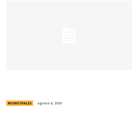
Eventos masivos: estas son las zonas
habilitadas de estacionamiento controlado
durante el fin de semana
MUNICIPALES
agosto 8, 2026