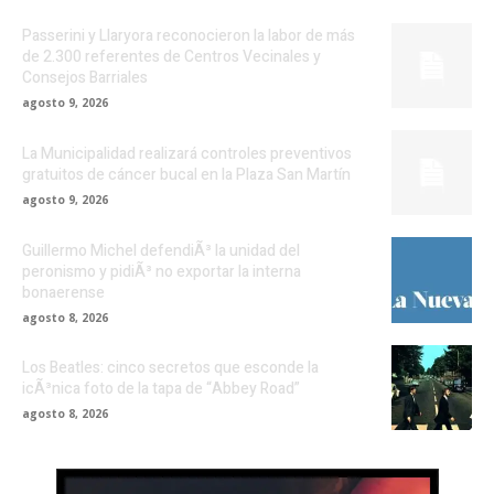
Passerini y Llaryora reconocieron la labor de más
de 2.300 referentes de Centros Vecinales y
Consejos Barriales
agosto 9, 2026
La Municipalidad realizará controles preventivos
gratuitos de cáncer bucal en la Plaza San Martín
agosto 9, 2026
Guillermo Michel defendiÃ³ la unidad del
peronismo y pidiÃ³ no exportar la interna
bonaerense
agosto 8, 2026
Los Beatles: cinco secretos que esconde la
icÃ³nica foto de la tapa de “Abbey Road”
agosto 8, 2026