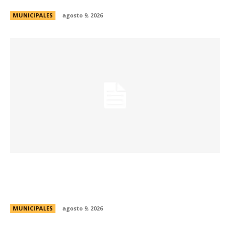
MUNICIPALES
agosto 9, 2026
Passerini y Llaryora reconocieron la labor de
más de 2.300 referentes de Centros Vecinales
y Consejos Barriales
MUNICIPALES
agosto 9, 2026