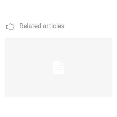
Travis Kelce: cuÃ¡ndo sale su
barrio Arturo Capdevilla
nuevo disco, The Life of a
Showgirl
Related articles
La Municipalidad realizará controles
preventivos gratuitos de cáncer bucal en la
Plaza San Martín