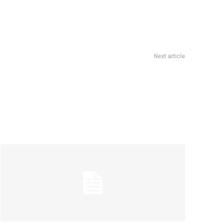
Next article
sobre la agenda climÃ¡tica internacional en un nuevo modelo
Munasur