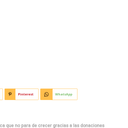
Horoscopo
Deportes
Entretenimiento
Munic
labra” en barrio Arturo
Pinterest
WhatsApp
eca que no para de crecer gracias a las donaciones