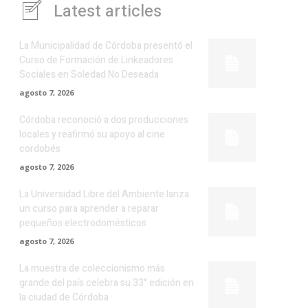
Latest articles
La Municipalidad de Córdoba presentó el
Curso de Formación de Linkeadores
Sociales en Soledad No Deseada
agosto 7, 2026
Córdoba reconoció a dos producciones
locales y reafirmó su apoyo al cine
cordobés
agosto 7, 2026
La Universidad Libre del Ambiente lanza
un curso para aprender a reparar
pequeños electrodomésticos
agosto 7, 2026
La muestra de coleccionismo más
grande del país celebra su 33° edición en
la ciudad de Córdoba