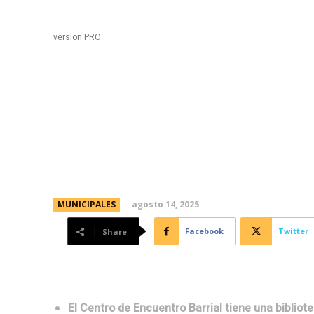
Black
Home
version PRO
Un “Espacio para la Pa
Capdevilla
agosto 14, 2025
MUNICIPALES
Facebook
Twitter
Share
El Centro de Encuentro Barrial tiene una bibliot