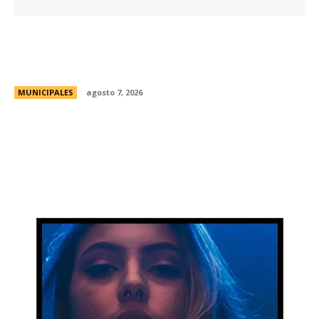
La Universidad Libre del Ambiente lanza un
curso para aprender a reparar pequeños
electrodomésticos
MUNICIPALES
agosto 7, 2026