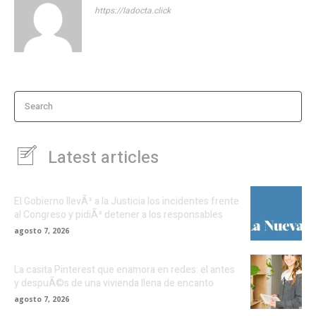
https://ladocta.click
Search
Latest articles
El Gobierno llevÃ³ a la Justicia los incidentes frente
al Congreso y pidiÃ³ detener a los responsables
agosto 7, 2026
La casita Pinterest que enamora en redes: el antes
y despuÃ©s de una vivienda llena de encanto
agosto 7, 2026