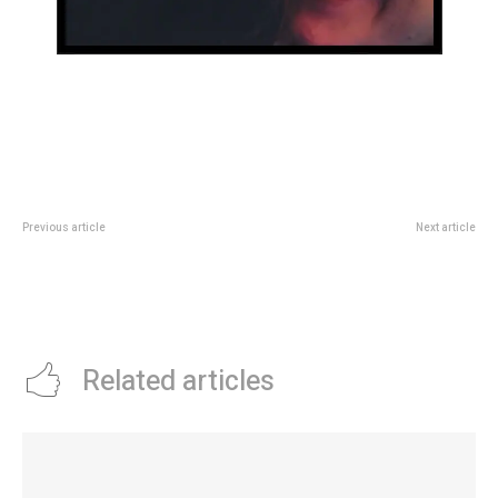
Previous article
Next article
Ejecutan más de 3000
Villa Unión avanza con obras de
conexiones domiciliarias de
cloacas y pavimento para
cloaca en Villa El Libertador
transformar la vida de sus
vecinos
Related articles