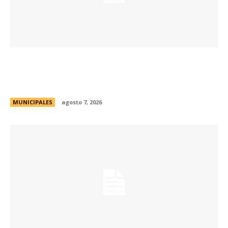
La muestra de coleccionismo más grande del
país celebra su 33° edición en la ciudad de
Córdoba
MUNICIPALES
agosto 7, 2026