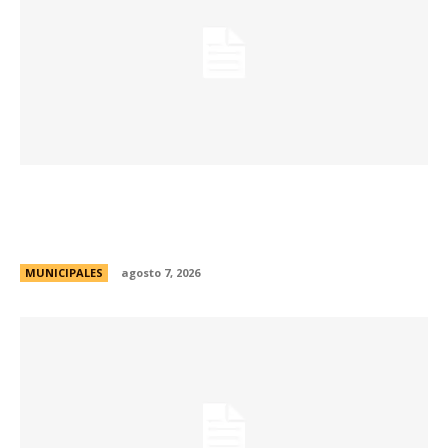
La Municipalidad de Córdoba presentó el Curso
de Formación de Linkeadores Sociales en
Soledad No Deseada
MUNICIPALES
agosto 7, 2026