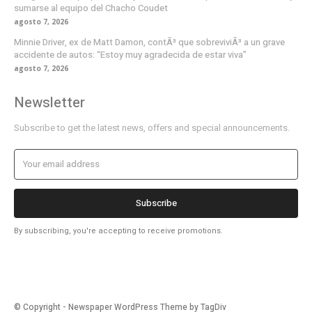
sumarse al equipo del Chacho Coudet
agosto 7, 2026
Minnie Driver, ex de Matt Damon, contÃ³ que sobreviviÃ³ a un grave
accidente de autos: “Estoy muy agradecida de estar viva”
agosto 7, 2026
Newsletter
Subscribe to get the latest news, offers and special announcements.
Subscribe
By subscribing, you're accepting to receive promotions.
© Copyright - Newspaper WordPress Theme by TagDiv