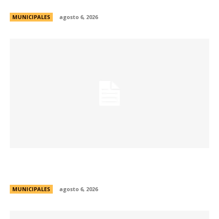
Culturales de la ciudad
MUNICIPALES
agosto 6, 2026
Se abren las inscripciones para la formación
docente en Biodiversidad y Sostenibilidad
MUNICIPALES
agosto 6, 2026