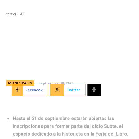
Black
Home
Horoscopo
Deportes
Entreten
version PRO
FLC2025: se encuentra abierta
la convocatoria para
historietistas y editoriales
MUNICIPALES
septiembre 18, 2025
Facebook
Twitter
Hasta el 21 de septiembre estarán abiertas las
inscripciones para formar parte del ciclo Subte, el
espacio dedicado a la historieta en la Feria del Libro.