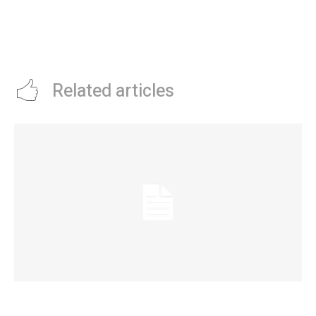
este jueves se inaugura la
Osbourne tienen fecha de
muestra colectiva “La Casa Te
estreno: llega un documental
Habita”
pÃ³stumo con una entrevista
reveladora
Related articles
La Municipalidad lanzó la Red de Centros