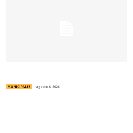
Una aventura subterránea por el Museo de Arte
Religioso San Alberto
MUNICIPALES
agosto 6, 2026