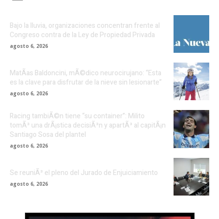
Bajo la lluvia, organizaciones concentran frente al
Congreso contra de la Ley de Propiedad Privada
agosto 6, 2026
MatÃ­as Baldoncini, mÃ©dico neurocirujano: “Esta
es la clave para disfrutar de la nieve sin lesionarte”
agosto 6, 2026
Racing tambiÃ©n tiene “su container”: Milito
tomÃ³ una drÃ¡stica decisiÃ³n y apartÃ³ al capitÃ¡n
Santiago Sosa del plantel
agosto 6, 2026
Se reuniÃ³ el pleno del Jurado de Enjuiciamiento
agosto 6, 2026