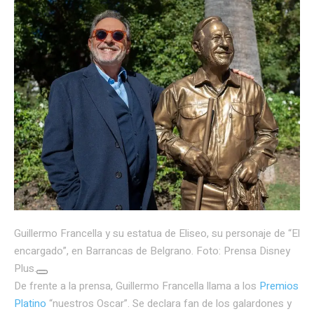
Guillermo Francella y su estatua de Eliseo, su personaje de “El
encargado”, en Barrancas de Belgrano. Foto: Prensa Disney
Plus.
De frente a la prensa, Guillermo Francella llama a los
Premios
Platino
“nuestros Oscar”. Se declara fan de los galardones y