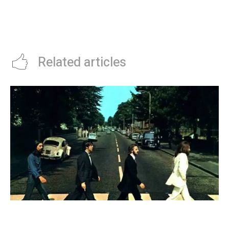
HorÃ³scopo diario: las
Axel Kicillof se mostrÃ³ en modo
predicciones para el lunes 11 de
campaÃ±a en CÃ³rdoba y
mayo de 2026 en amor, dinero y
asegurÃ³ que el modelo de Milei
salud
âfracasÃ³â
Related articles
Los Beatles: cinco secretos que esconde la
icÃ³nica foto de la tapa de “Abbey Road”