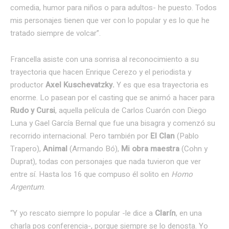
comedia, humor para niños o para adultos- he puesto. Todos
mis personajes tienen que ver con lo popular y es lo que he
tratado siempre de volcar”.
Francella asiste con una sonrisa al reconocimiento a su
trayectoria que hacen Enrique Cerezo y el periodista y
productor
Axel Kuschevatzky.
Y es que esa trayectoria es
enorme. Lo pasean por el casting que se animó a hacer para
Rudo y Cursi
, aquella película de Carlos Cuarón con Diego
Luna y Gael García Bernal que fue una bisagra y comenzó su
recorrido internacional. Pero también por
El Clan
(Pablo
Trapero),
Animal
(Armando Bó),
Mi obra maestra
(Cohn y
Duprat), todas con personajes que nada tuvieron que ver
entre sí. Hasta los 16 que compuso él solito en
Homo
Argentum
.
“Y yo rescato siempre lo popular -le dice a
Clarín
, en una
charla pos conferencia-, porque siempre se lo denosta. Yo