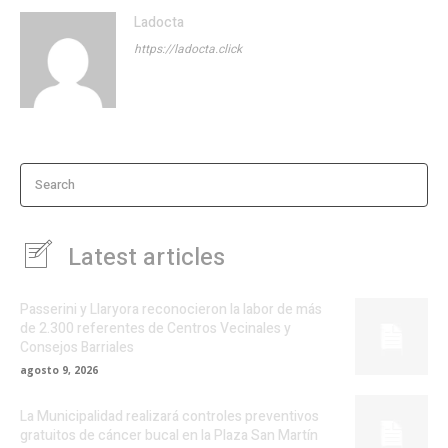
Ladocta
https://ladocta.click
Search
Latest articles
Passerini y Llaryora reconocieron la labor de más
de 2.300 referentes de Centros Vecinales y
Consejos Barriales
agosto 9, 2026
La Municipalidad realizará controles preventivos
gratuitos de cáncer bucal en la Plaza San Martín