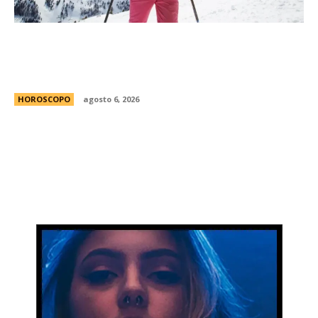
MatÃ­as Baldoncini, mÃ©dico neurocirujano:
“Esta es la clave para disfrutar de la nieve sin
lesionarte”
HOROSCOPO
agosto 6, 2026