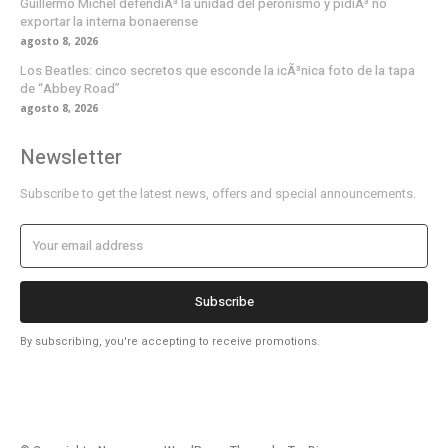
Guillermo Michel defendiÃ³ la unidad del peronismo y pidiÃ³ no
exportar la interna bonaerense
agosto 8, 2026
Los Beatles: cinco secretos que esconde la icÃ³nica foto de la tapa
de “Abbey Road”
agosto 8, 2026
Newsletter
Subscribe to get the latest news, offers and special announcements.
Subscribe
By subscribing, you're accepting to receive promotions.