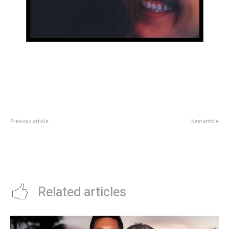
Previous article
Next article
El Parque de la Biodiversidad
HorÃ³scopo diario: las
celebra el día de las Aves
predicciones para el lunes 11 de
Migratorias
mayo de 2026 en amor, dinero y
salud
Related articles