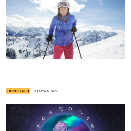
MatÃ­as Baldoncini, mÃ©dico neurocirujano:
“Esta es la clave para disfrutar de la nieve sin
lesionarte”
HOROSCOPO
agosto 6, 2026