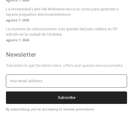
agosto 7, 2026
La Universidad Libre del Ambiente lanza un curso para aprender a
reparar pequeños electrodomésticos
agosto 7, 2026
La muestra de coleccionismo más grande del país celebra su 33°
edición en la ciudad de Córdoba
agosto 7, 2026
Newsletter
Subscribe to get the latest news, offers and special announcements.
Subscribe
By subscribing, you're accepting to receive promotions.