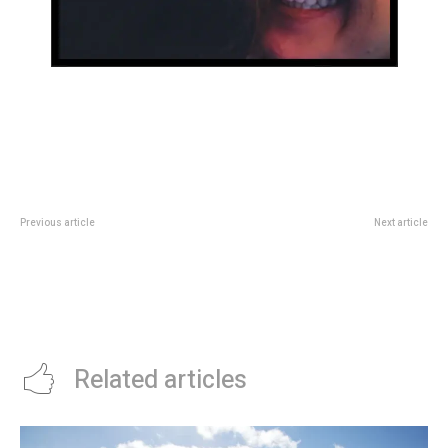
Previous article
Next article
Justin Bieber sorprende a sus
Independiente busca un lateral
fans y saca este viernes un nuevo
izquierdo: los nombres que
disco en medio de escÃ¡ndalos
suenan y la prioridad del DT Julio
por adicciones y posible
Vaccari
separaciÃ³n
Related articles