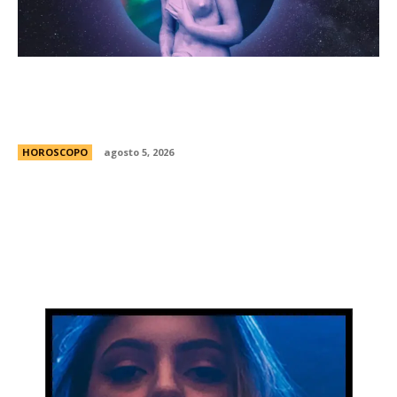
HorÃ³scopo diario: las predicciones para el
jueves 6 de agosto de 2026 con la llegada de
Venus a Libra
HOROSCOPO
agosto 5, 2026