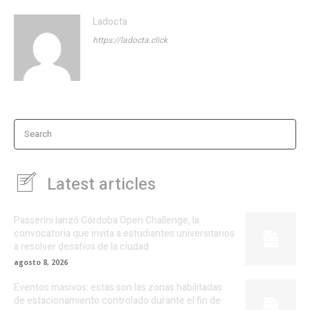
Ladocta
https://ladocta.click
Search
Latest articles
Passerini lanzó Córdoba Open Challenge, la
convocatoria que invita a estudiantes universitarios
a resolver desafíos de la ciudad
agosto 8, 2026
Eventos masivos: estas son las zonas habilitadas
de estacionamiento controlado durante el fin de