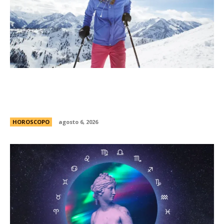
MatÃ­as Baldoncini, mÃ©dico neurocirujano:
“Esta es la clave para disfrutar de la nieve sin
lesionarte”
HOROSCOPO
agosto 6, 2026