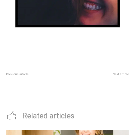
Previous article
Next article
Â¿Cortar el pelo segÃºn la luna:
Fiesta del Cine 2025: Â¿cÃ³mo
la palabra de una experta para
conseguir entradas con
que el cabello crezca sano y
descuento y quÃ© pelÃ­culas se
fuerte
podrÃ¡n ver?
Related articles