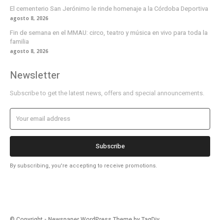
El cementerio San Jerónimo le rinde homenaje a la Córdoba Deportiva
agosto 8, 2026
Fin de semana en el MMAU: circo, teatro y música en vivo para toda la
familia
agosto 8, 2026
Newsletter
Subscribe to get the latest news, offers and special announcements.
Subscribe
By subscribing, you're accepting to receive promotions.
© Copyright - Newspaper WordPress Theme by TagDiv