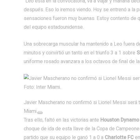
“Leo está en la convocatoria, va a viajar y mañana deci
después. Eso lo iremos viendo. Hoy se entrenó a la pa
sensaciones fueron muy buenas. Estoy contento de qu
del equipo estadounidense.
Una sobrecarga muscular ha mantenido a Leo fuera de
minutos y convirtió un tanto en el triunfo 3 a 1 sobre
S
uniforme rosado avanzara a los octavos de final de 
Javier Mascherano no confirmó si Lionel Messi será tit
Miami.
Tras ello, faltó en las victorias ante
Houston Dynamo
choque de ida de esta llave de la Copa de Campeones
partido que su equipo le ganó 1 a 0 a
Charlotte FC
en