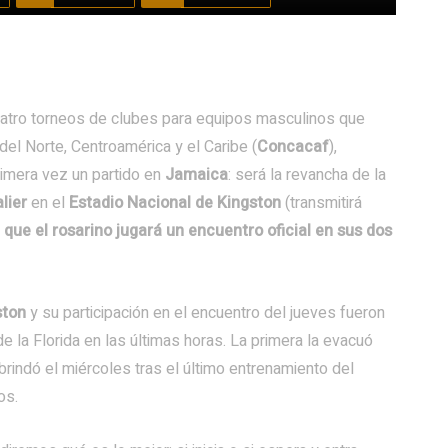
cuatro torneos de clubes para equipos masculinos que
del Norte, Centroamérica y el Caribe (
Concacaf
),
rimera vez un partido en
Jamaica
: será la revancha de la
lier
en el
Estadio Nacional de Kingston
(transmitirá
l que el rosarino jugará un encuentro oficial en sus dos
ston
y su participación en el encuentro del jueves fueron
e la Florida en las últimas horas. La primera la evacuó
brindó el miércoles tras el último entrenamiento del
os.