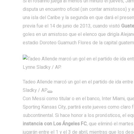
Si el rosarino juega al menos un minuto el jueves, Jam
disputa un encuentro oficial (sin contar amistosos) y 
una isla del Caribe y la segunda en que dará el presen
previa fue el 14 de junio de 2013, cuando visitó
Guat
goles en un amistoso que el elenco que dirigía Alejand
estadio Doroteo Guamuch Flores de la capital guatem
Tadeo Allende marcó un gol en el partido de ida entre 
Sladky / AP.
Con Messi como titular o en el banco, Inter Miami, q
Sporting Kansas City, partirá este jueves como claro f
subcontinental. Si hace honor a los pronósticos, el
instancia con Los Ángeles FC
, que eliminó el marte
jugarán entre el 1 y el 3 de abril, mientras que los 