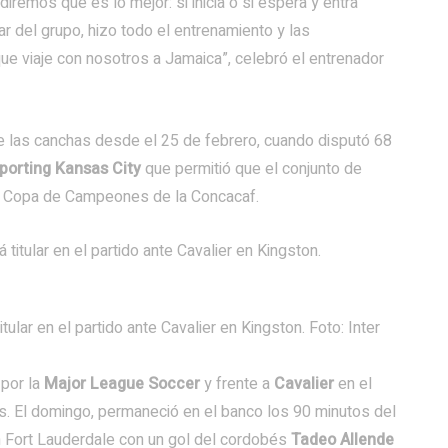
diremos qué es lo mejor: si inicia o si espera y entra
r del grupo, hizo todo el entrenamiento y las
e viaje con nosotros a Jamaica”, celebró el entrenador
 las canchas desde el 25 de febrero, cuando disputó 68
porting Kansas City
que permitió que el conjunto de
la Copa de Campeones de la Concacaf.
ular en el partido ante Cavalier en Kingston. Foto: Inter
por la
Major League Soccer
y frente a
Cavalier
en el
. El domingo, permaneció en el banco los 90 minutos del
 Fort Lauderdale con un gol del cordobés
Tadeo Allende