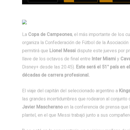
La
Copa de Campeones
, el más importante de los 
organiza la Confederación de Fútbol de la Asociación 
permitirá que
Lionel Messi
dispute este jueves por p
llave de los octavos de final entre
Inter Miami
y
Cava
Disney+ desde las 20.45).
Este será el 51° país en e
décadas de carrera profesional.
El viaje del capitán del seleccionado argentino a
King
las grandes incertidumbres que rodearon al conjunto d
Javier Mascherano
en la conferencia de prensa que 
plantel, en el que Messi trabajó junto a sus compañer