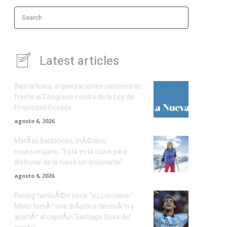
Search
Latest articles
Bajo la lluvia, organizaciones concentran
frente al Congreso contra de la Ley de
Propiedad Privada
agosto 6, 2026
MatÃ­as Baldoncini, mÃ©dico
neurocirujano: “Esta es la clave para
disfrutar de la nieve sin lesionarte”
agosto 6, 2026
Racing tambiÃ©n tiene “su container”:
Milito tomÃ³ una drÃ¡stica decisiÃ³n y
apartÃ³ al capitÃ¡n Santiago Sosa del