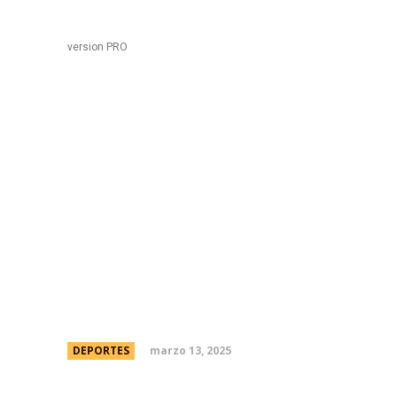
Black
Home
version PRO
Inter Miami visita al Ca
Concachampions y Lion
su primera vez en Jama
donde ya jugÃ³ y cuÃ¡
marzo 13, 2025
DEPORTES