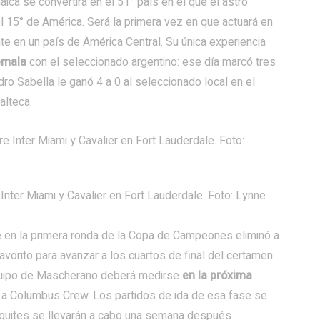
aica se convertirá en el 51° país en el que el astro
el 15° de América. Será la primera vez en que actuará en
te en un país de América Central. Su única experiencia
emala
con el seleccionado argentino: ese día marcó tres
ro Sabella le ganó 4 a 0 al seleccionado local en el
alteca.
Inter Miami y Cavalier en Fort Lauderdale. Foto: Lynne
ue en la primera ronda de la Copa de Campeones eliminó a
avorito para avanzar a los cuartos de final del certamen
 equipo de Mascherano deberá medirse
en la próxima
s a Columbus Crew. Los partidos de ida de esa fase se
desquites se llevarán a cabo una semana después.