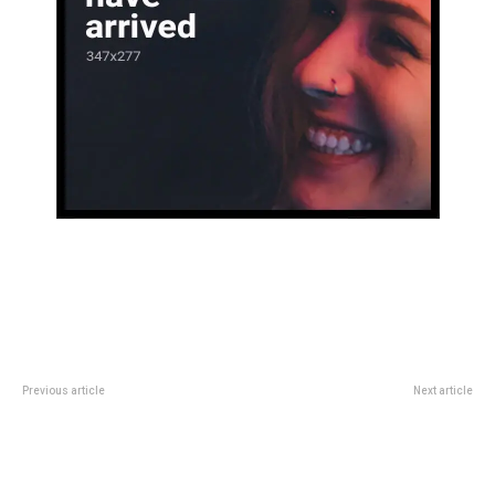
Previous article
Next article
Miguel Russo aclarÃ³ que
Córdoba suma 500 nuevos
todavÃ­a “no hay fecha” para el
empleos en la Economía del
debut de Leandro Paredes en
Conocimiento por un acuerdo
Boca y no dio pistas sobre el
entre la Municipalidad y el sector