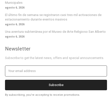
Municipales
agosto 6, 2026
El último fin de semana se registraron casi tres mil activaciones de
estacionamiento durante eventos masivos
agosto 6, 2026
Una aventura subterránea por el Museo de Arte Religioso San Alberto
agosto 6, 2026
Newsletter
Subscribe to get the latest news, offers and special announcements.
Subscribe
By subscribing, you're accepting to receive promotions.