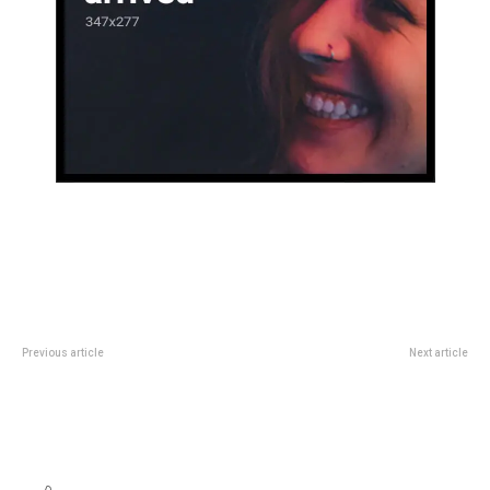
Previous article
Next article
Este jueves, llega el último
HorÃ³scopo diario: las
encuentro de Concierteca en el
predicciones para el jueves
CCEC
3â¯de julio de 2025 en amor,
dinero y salud