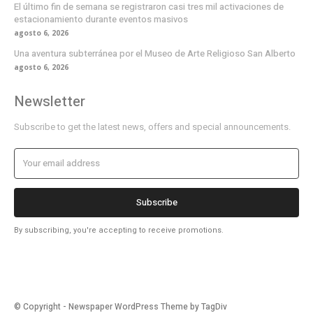
El último fin de semana se registraron casi tres mil activaciones de
estacionamiento durante eventos masivos
agosto 6, 2026
Una aventura subterránea por el Museo de Arte Religioso San Alberto
agosto 6, 2026
Newsletter
Subscribe to get the latest news, offers and special announcements.
Subscribe
By subscribing, you're accepting to receive promotions.
© Copyright - Newspaper WordPress Theme by TagDiv