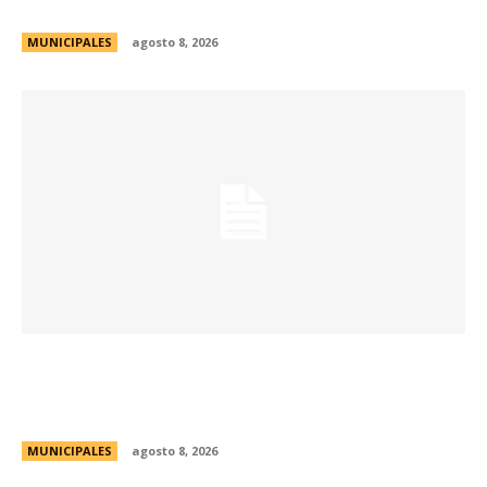
durante el fin de semana
MUNICIPALES
agosto 8, 2026
Passerini lanzó Córdoba Open Challenge, la
convocatoria que invita a estudiantes
universitarios a resolver desafíos de la ciudad
MUNICIPALES
agosto 8, 2026