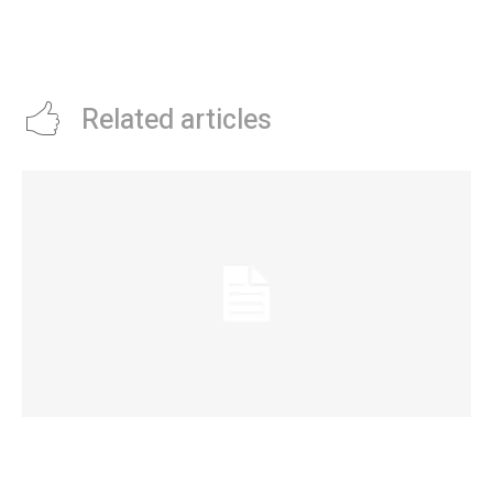
ticas por vetar la suba de
de su visita a TurquÃ­a junto a
jubilaciones
Marley y la entrevista a Mauro
Icardi en medio del Wandagate
Related articles
Eventos masivos: estas son las zonas
habilitadas de estacionamiento controlado