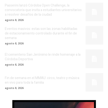
Passerini lanzó Córdoba Open Challenge, la
convocatoria que invita a estudiantes universitarios
a resolver desafíos de la ciudad
agosto 8, 2026
Eventos masivos: estas son las zonas habilitadas
de estacionamiento controlado durante el fin de
semana
agosto 8, 2026
El cementerio San Jerónimo le rinde homenaje a la
Córdoba Deportiva
agosto 8, 2026
Fin de semana en el MMAU: circo, teatro y música
en vivo para toda la familia
agosto 8, 2026