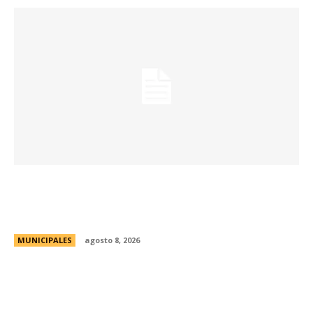
La Universidad de Milán-Bicocca conoce el
modelo educativo de Córdoba para impulsar
prácticas e investigaciones conjuntas
MUNICIPALES
agosto 8, 2026