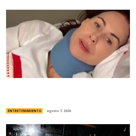
Minnie Driver, ex de Matt Damon, contÃ³ que
sobreviviÃ³ a un grave accidente de autos:
“Estoy muy agradecida de estar viva”
ENTRETENIMIENTO
agosto 7, 2026