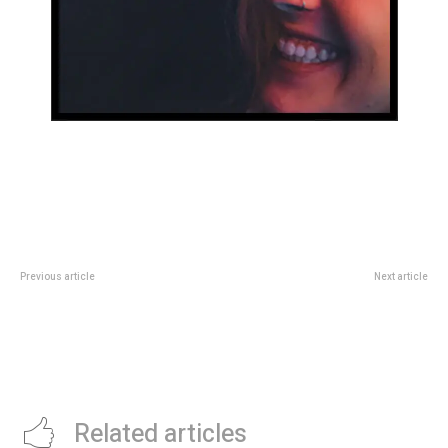
Previous article
Next article
La letal opinión de Nancy Pazos
La FIFA reconociÃ³ piensa en un
sobre el andar profesional de
partido repechaje entre
Mariana Brey: “Tik tok”
AmÃ©rica y Los Ãngeles FC,
como plan para suplir a LeÃ³n del
Mundial de Clubes
Related articles