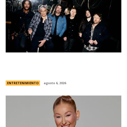
Foo Fighters vuelve a la Argentina: dÃ³nde se
presentarÃ¡ la banda, cÃ³mo y cuÃ¡ndo comprar
las entradas
ENTRETENIMIENTO
agosto 6, 2026