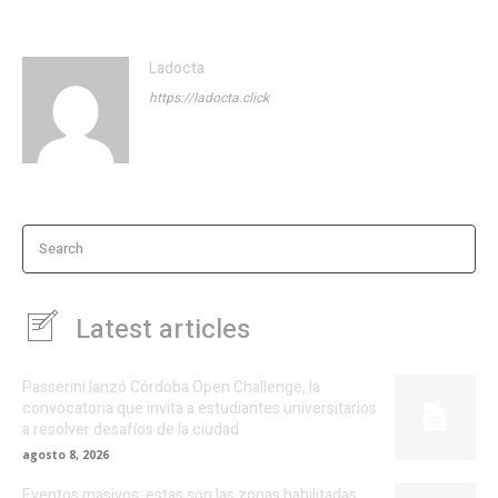
Ladocta
https://ladocta.click
Search
Latest articles
Passerini lanzó Córdoba Open Challenge, la
convocatoria que invita a estudiantes universitarios
a resolver desafíos de la ciudad
agosto 8, 2026
Eventos masivos: estas son las zonas habilitadas