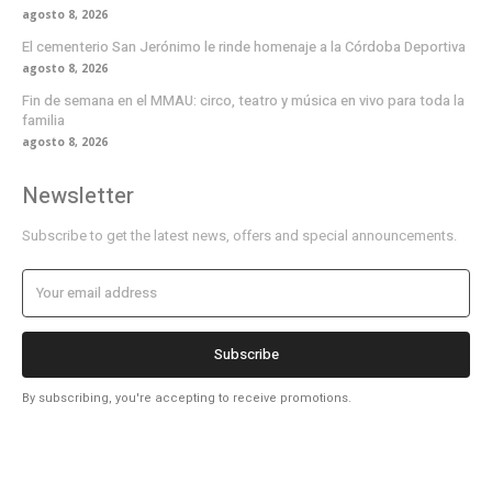
agosto 8, 2026
El cementerio San Jerónimo le rinde homenaje a la Córdoba Deportiva
agosto 8, 2026
Fin de semana en el MMAU: circo, teatro y música en vivo para toda la
familia
agosto 8, 2026
Newsletter
Subscribe to get the latest news, offers and special announcements.
Subscribe
By subscribing, you're accepting to receive promotions.