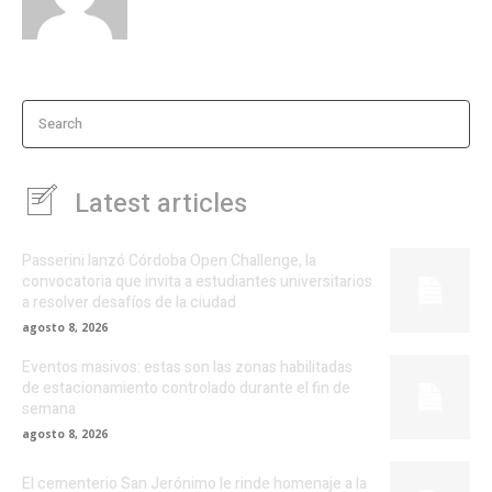
Search
Latest articles
Passerini lanzó Córdoba Open Challenge, la
convocatoria que invita a estudiantes universitarios
a resolver desafíos de la ciudad
agosto 8, 2026
Eventos masivos: estas son las zonas habilitadas
de estacionamiento controlado durante el fin de
semana
agosto 8, 2026
El cementerio San Jerónimo le rinde homenaje a la