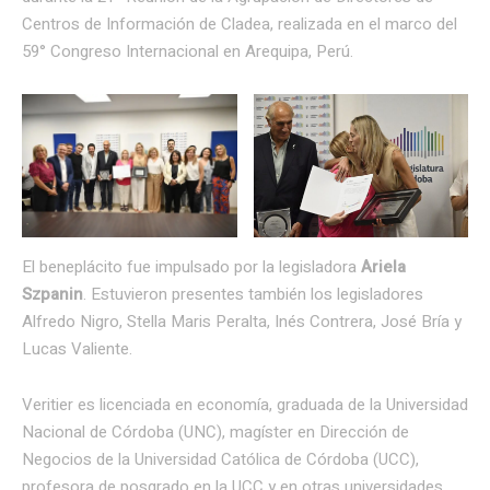
Centros de Información de Cladea, realizada en el marco del
59° Congreso Internacional en Arequipa, Perú.
El beneplácito fue impulsado por la legisladora
Ariela
Szpanin
. Estuvieron presentes también los legisladores
Alfredo Nigro, Stella Maris Peralta, Inés Contrera, José Bría y
Lucas Valiente.
Veritier es licenciada en economía, graduada de la Universidad
Nacional de Córdoba (UNC), magíster en Dirección de
Negocios de la Universidad Católica de Córdoba (UCC),
profesora de posgrado en la UCC y en otras universidades