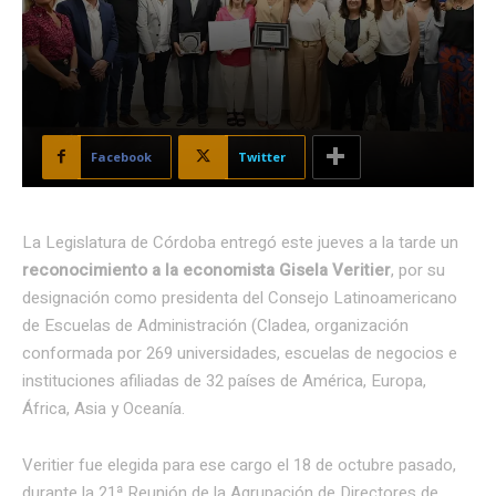
Facebook
Twitter
La Legislatura de Córdoba entregó este jueves a la tarde un
reconocimiento a la economista Gisela Veritier
, por su
designación como presidenta del Consejo Latinoamericano
de Escuelas de Administración (Cladea, organización
conformada por 269 universidades, escuelas de negocios e
instituciones afiliadas de 32 países de América, Europa,
África, Asia y Oceanía.
Veritier fue elegida para ese cargo el 18 de octubre pasado,
durante la 21ª Reunión de la Agrupación de Directores de