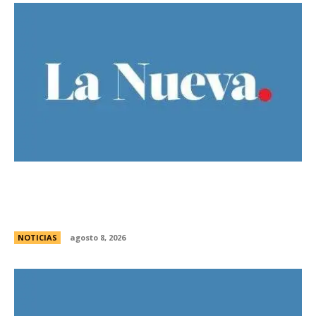
Guillermo Michel defendiÃ³ la unidad del
peronismo y pidiÃ³ no exportar la interna
bonaerense
NOTICIAS
agosto 8, 2026