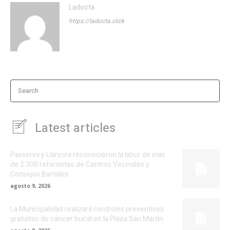
Ladocta
https://ladocta.click
Search
Latest articles
Passerini y Llaryora reconocieron la labor de más
de 2.300 referentes de Centros Vecinales y
Consejos Barriales
agosto 9, 2026
La Municipalidad realizará controles preventivos
gratuitos de cáncer bucal en la Plaza San Martín