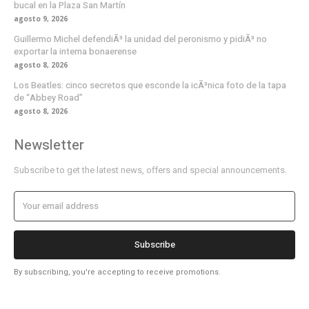
bucal en la Plaza San Martín
agosto 9, 2026
Guillermo Michel defendiÃ³ la unidad del peronismo y pidiÃ³ no
exportar la interna bonaerense
agosto 8, 2026
Los Beatles: cinco secretos que esconde la icÃ³nica foto de la tapa
de “Abbey Road”
agosto 8, 2026
Newsletter
Subscribe to get the latest news, offers and special announcements.
Subscribe
By subscribing, you're accepting to receive promotions.