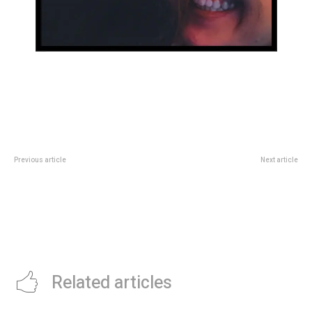
Previous article
Next article
Veinticuatro intervenciones:
Toda la intimidad de la tribuna de
clausuras de fiestas
los ex Gran Hermano, con Cata y
clandestinas, kioscos y
Chiara de cabecillas: quiÃ©n
controles en eventos
decide las ubicaciones, quÃ©
autorizados
hacen en los cortes, y quiÃ©nes
son los mÃ¡s picantes
Related articles