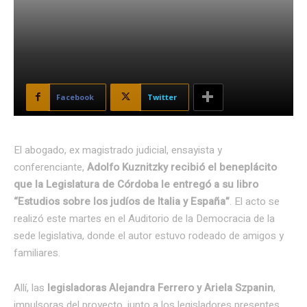
Facebook
Twitter
El abogado, ex magistrado judicial, ensayista y
conferenciante,
Adolfo Kuznitzky recibió el beneplácito
que la Legislatura de Córdoba le entregó a su libro
“Estudios sobre los judíos de Italia y España”
.
El acto se
realizó este martes en el Auditorio de la Democracia de la
sede legislativa, donde el autor estuvo rodeado de amigos y
familiares.
Allí, las
legisladoras Alejandra Ferrero y Ariela Szpanin
,
impulsoras del proyecto, junto a los legisladores presentes,