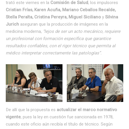
trató este viernes en la
Comisión de Salud
, los impulsores
Cristian Frías, Karen Acuña, Mariano Ceballos Recalde,
Stella Peralta, Cristina Pereyra, Miguel Siciliano
y
Silvina
Jurich
aseguran que la producción de imágenes en la
medicina moderna,
“lejos de ser un acto mecánico, requiere
un profesional con formación específica que garantice
resultados confiables, con el rigor técnico que permita al
médico interpretar correctamente las patologías”.
De allí que la propuesta es
actualizar el marco normativo
vigente
, pues la ley en cuestión fue sancionada en 1978,
cuando este oficio aún recibía el título de técnico. Según