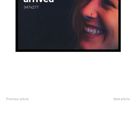
Previous article
Next article
Wanda Nara derrotó a la China
Miguel Mateos celebra los 40
Suárez en los tribunales: qué
aÃ±os de su famoso “Rockas
juicio le ganó
vivas”: dÃ³nde, cuÃ¡ndo y cÃ³mo
comprar entradas