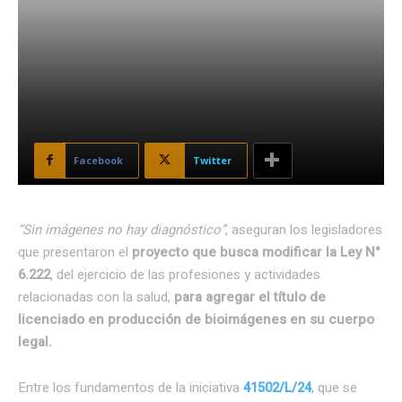
Facebook
Twitter
“Sin imágenes no hay diagnóstico”
, aseguran los legisladores
que presentaron el
proyecto que busca modificar la Ley N°
6.222
, del ejercicio de las profesiones y actividades
relacionadas con la salud,
para agregar el título de
licenciado en producción de bioimágenes en su cuerpo
legal.
Entre los fundamentos de la iniciativa
41502/L/24
,
que se