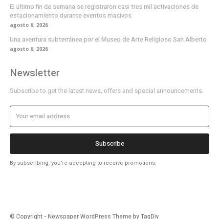
El último fin de semana se registraron casi tres mil activaciones de
estacionamiento durante eventos masivos
agosto 6, 2026
Una aventura subterránea por el Museo de Arte Religioso San Alberto
agosto 6, 2026
Newsletter
Subscribe to get the latest news, offers and special announcements.
Subscribe
By subscribing, you're accepting to receive promotions.
© Copyright - Newspaper WordPress Theme by TagDiv