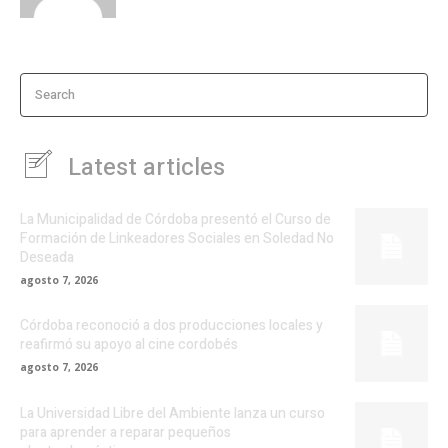
Search
Latest articles
La Municipalidad de Córdoba presentó el Curso de
Formación de Linkeadores Sociales en Soledad No
Deseada
agosto 7, 2026
Córdoba reconoció a dos producciones locales y
reafirmó su apoyo al cine cordobés
agosto 7, 2026
La Universidad Libre del Ambiente lanza un curso
para aprender a reparar pequeños