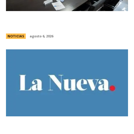
Se reuniÃ³ el pleno del Jurado de
Enjuiciamiento
NOTICIAS
agosto 6, 2026
Ley de Tierras: Â¿cuÃ¡nto territorio argentino ya
estÃ¡ actualmente en manos extranjeras?