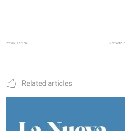
Previous article
Next article
Jóvenes y adultos pueden cursar
Dillom anunciÃ³ su gran recital en
la primaria con clases especiales
VÃ©lez: cuÃ¡ndo se venden las
de huerta, arte, inglés y
entradas y dÃ³nde comprarlas
digitalización
Related articles