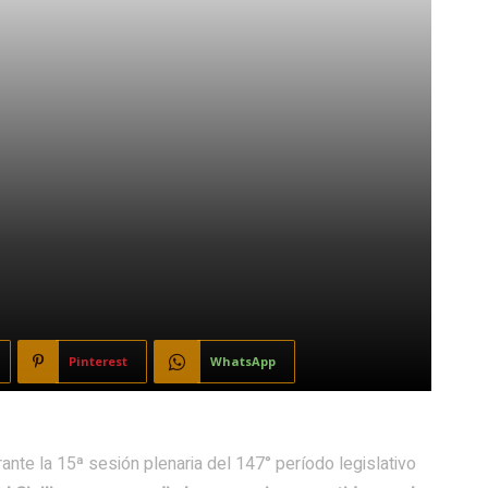
Pinterest
WhatsApp
nte la 15ª sesión plenaria del 147° período legislativo