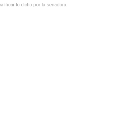
alificar lo dicho por la senadora.
es y el lujo y triunfa en
Un comercio de avenida Vélez Sa