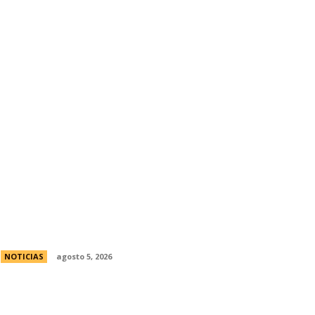
Ley de Tierras: Â¿cuÃ¡nto territorio
argentino ya estÃ¡ actualmente en
manos extranjeras?
NOTICIAS
agosto 5, 2026