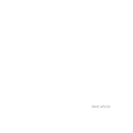
Next article
rsfield fue clausurado por vertimiento de líquidos en la vía
pública