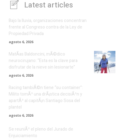
Latest articles
Bajo la lluvia, organizaciones concentran
frente al Congreso contra de la Ley de
Propiedad Privada
agosto 6, 2026
MatÃ­as Baldoncini, mÃ©dico
neurocirujano: “Esta es la clave para
disfrutar de la nieve sin lesionarte”
agosto 6, 2026
Racing tambiÃ©n tiene “su container”:
Milito tomÃ³ una drÃ¡stica decisiÃ³n y
apartÃ³ al capitÃ¡n Santiago Sosa del
plantel
agosto 6, 2026
Se reuniÃ³ el pleno del Jurado de
Enjuiciamiento