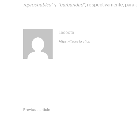
reprochables”
y
“barbaridad”
, respectivamente, para c
Ladocta
https://ladocta.click
Previous article
MarÃ­a Laura Ortiz, la mendocina que uniÃ³ el vino, los perfum
EspaÃ±a