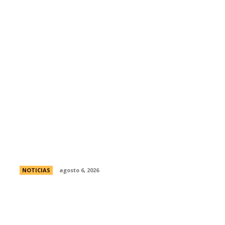
Se reuniÃ³ el pleno del Jurado de
Enjuiciamiento
NOTICIAS
agosto 6, 2026