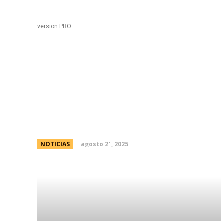
Black
Home
version PRO
Legisladores repudiar
senadora Carmen Ãlva
agosto 21, 2025
NOTICIAS