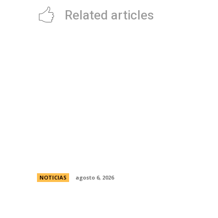
Related articles
Bajo la lluvia, organizaciones concentran
frente al Congreso contra de la Ley de
Propiedad Privada
NOTICIAS
agosto 6, 2026