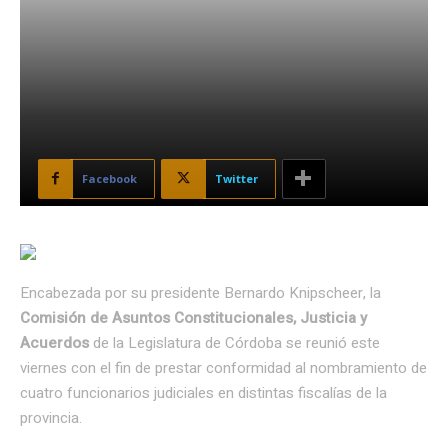
Facebook
Twitter
Encabezada por su presidente Bernardo Knipscheer, la
Comisión de Asuntos Constitucionales, Justicia y
Acuerdos
de la Legislatura de Córdoba se reunió este
viernes con el fin de prestar conformidad al nombramiento de
cuatro funcionarios judiciales en distintas fiscalías de la
provincia.