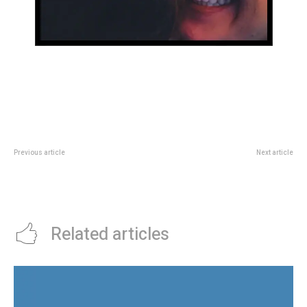
Previous article
Next article
DÃ­a de San Patricio: opciones
Alumnos de Unquillo y Brasil
divertidas, buenas y baratas para
visitaron la Legislatura de
celebrar en Buenos Aires
CÃ³rdoba
Related articles