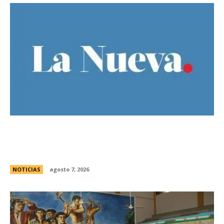
El Gobierno llevÃ³ a la Justicia los incidentes
frente al Congreso y pidiÃ³ detener a los
responsables
NOTICIAS
agosto 7, 2026