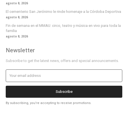
agosto 8, 2026
El cementerio San Jerónimo le rinde homenaje a la Córdoba Deportiva
agosto 8, 2026
Fin de semana en el MMAU: circo, teatro y música en vivo para toda la
familia
agosto 8, 2026
Newsletter
Subscribe to get the latest news, offers and special announcements.
Subscribe
By subscribing, you're accepting to receive promotions.