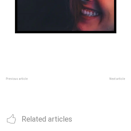
Previous article
Next article
AsÃ­ es Hola y AdiÃ³s, el show
De Bryan Cranston a Martin
despedida de JoaquÃ­n Sabina
Scorsese: por quÃ© no deberÃ­
en el Movistar Arena
as perderte la nueva serie de
Apple Tv+, The Studio
Related articles