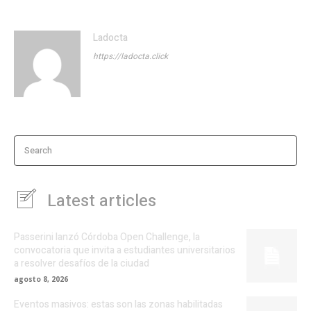
Ladocta
https://ladocta.click
Search
Latest articles
Passerini lanzó Córdoba Open Challenge, la
convocatoria que invita a estudiantes universitarios
a resolver desafíos de la ciudad
agosto 8, 2026
Eventos masivos: estas son las zonas habilitadas