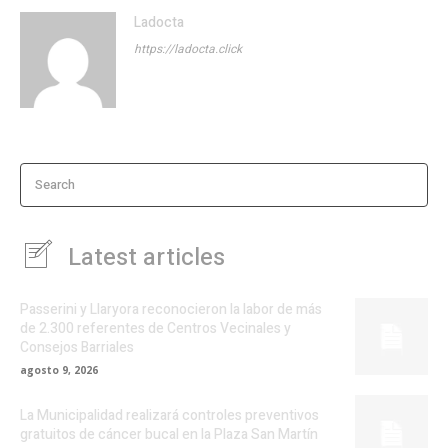
Ladocta
https://ladocta.click
Search
Latest articles
Passerini y Llaryora reconocieron la labor de más
de 2.300 referentes de Centros Vecinales y
Consejos Barriales
agosto 9, 2026
La Municipalidad realizará controles preventivos
gratuitos de cáncer bucal en la Plaza San Martín