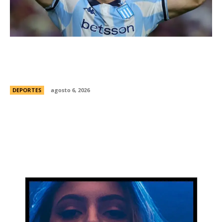
Racing tambiÃ©n tiene “su container”: Milito
tomÃ³ una drÃ¡stica decisiÃ³n y apartÃ³ al
capitÃ¡n Santiago Sosa del plantel
DEPORTES
agosto 6, 2026