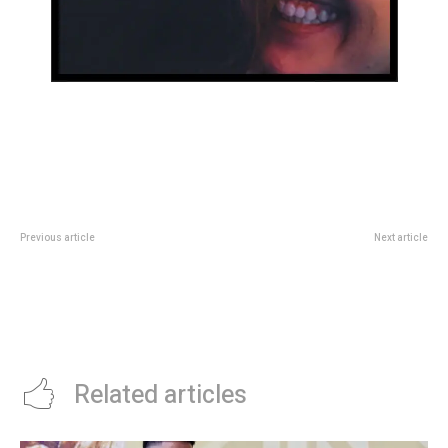
Previous article
Next article
Porsuigieco 2025: ya tiene fecha
Partido histórico: así será el
la reediciÃ³n mÃ¡s esperada de
operativo municipal para el
Charly GarcÃ­a, Nito Mestre,
enfrentamiento entre Los Pumas
LeÃ³n Gieco, RaÃºl Porchetto y
y los All Blacks
MarÃ­a Rosa Yorio
Related articles