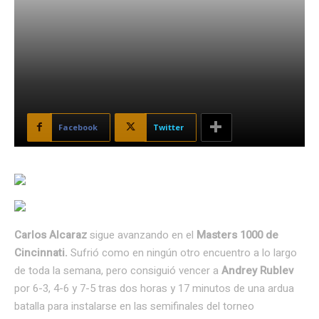
Facebook
Twitter
Carlos Alcaraz
sigue avanzando en el
Masters 1000 de
Cincinnati.
Sufrió como en ningún otro encuentro a lo largo
de toda la semana, pero consiguió vencer a
Andrey Rublev
por 6-3, 4-6 y 7-5 tras dos horas y 17 minutos de una ardua
batalla para instalarse en las semifinales del torneo