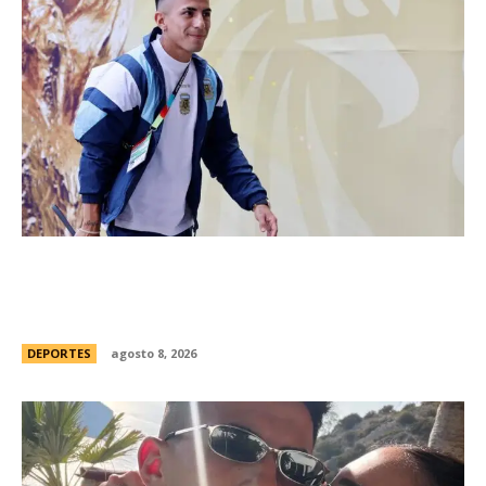
River hizo oficial la contrataciÃ³n de Thiago
Almada y concretÃ³ la compra mÃ¡s cara de la
historia del fÃºtbol argentino
DEPORTES
agosto 8, 2026