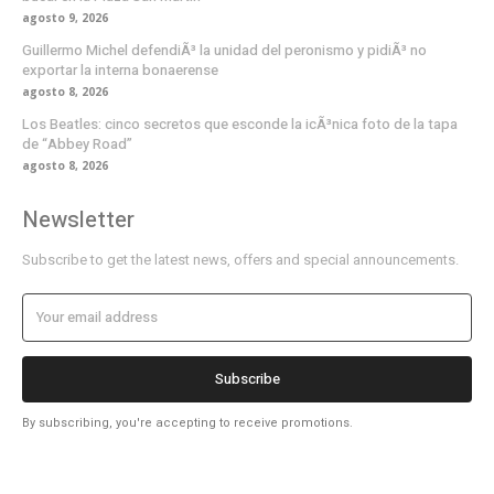
agosto 9, 2026
Guillermo Michel defendiÃ³ la unidad del peronismo y pidiÃ³ no
exportar la interna bonaerense
agosto 8, 2026
Los Beatles: cinco secretos que esconde la icÃ³nica foto de la tapa
de “Abbey Road”
agosto 8, 2026
Newsletter
Subscribe to get the latest news, offers and special announcements.
Subscribe
By subscribing, you're accepting to receive promotions.