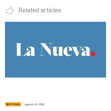
Related articles
Guillermo Michel defendiÃ³ la unidad del
peronismo y pidiÃ³ no exportar la interna
bonaerense
NOTICIAS
agosto 8, 2026