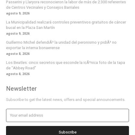
Passerini y Llaryora reconocieron la labor de más de 2.300 referentes
de Centros Vecinales y Consejos Barriales
agosto 9, 2026
La Municipalidad realizará controles preventivos gratuitos de cáncer
bucal en la Plaza San Martín
agosto 9, 2026
Guillermo Michel defendiÃ³ la unidad del peronismo y pidiÃ³ no
exportar la interna bonaerense
agosto 8, 2026
Los Beatles: cinco secretos que esconde la icÃ³nica foto de la tapa
de “Abbey Road”
agosto 8, 2026
Newsletter
Subscribe to get the latest news, offers and special announcements.
Subscribe