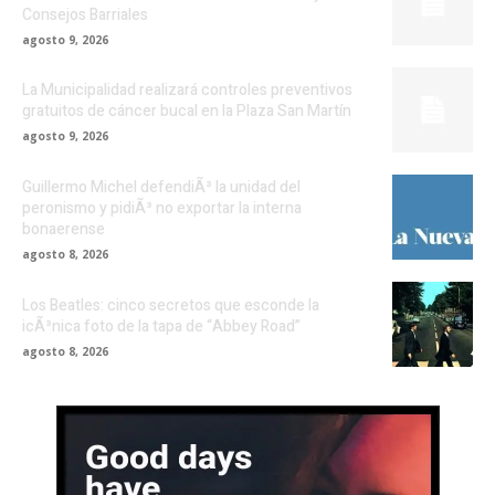
Consejos Barriales
agosto 9, 2026
La Municipalidad realizará controles preventivos
gratuitos de cáncer bucal en la Plaza San Martín
agosto 9, 2026
Guillermo Michel defendiÃ³ la unidad del
peronismo y pidiÃ³ no exportar la interna
bonaerense
agosto 8, 2026
Los Beatles: cinco secretos que esconde la
icÃ³nica foto de la tapa de “Abbey Road”
agosto 8, 2026