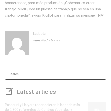
bonaerenses, para más producción. ¡Gobernar es crear
trabajo Milei! ¡Creá un puesto de trabajo que no sea en una
criptomoneda!”, exigió Kicillof para finalizar su mensaje. (NA)
Ladocta
https://ladocta.click
Search
Latest articles
Passerini y Llaryora reconocieron la labor de más
de 2.300 referentes de Centros Vecinales y