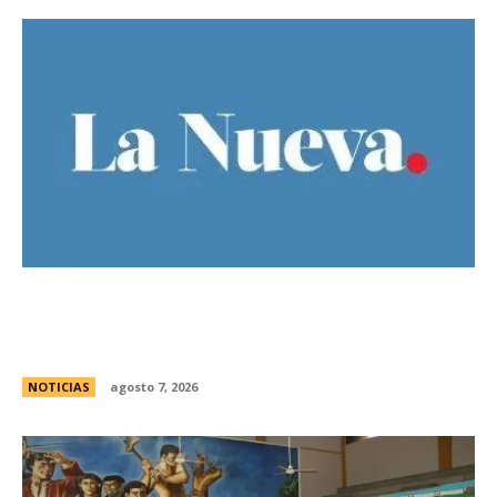
El Gobierno llevÃ³ a la Justicia los incidentes
frente al Congreso y pidiÃ³ detener a los
responsables
NOTICIAS
agosto 7, 2026