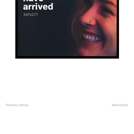
Previous article
Next article
Franco Colapinto y un sueÃ±o
La monumental AÃ­da de Verdi,
premonitorio: su profesora a los
con su historia de triÃ¡ngulo
14 aÃ±os revelÃ³ su confesiÃ³n
amoroso, inaugura la temporada
sobre la FÃ³rmula 1
lÃ­rica 2025 del Teatro ColÃ³n