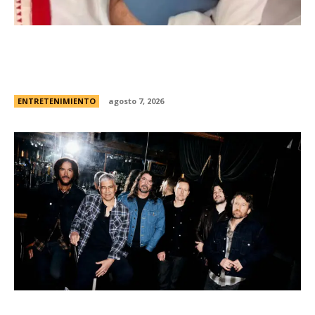
Minnie Driver, ex de Matt Damon, contÃ³ que
sobreviviÃ³ a un grave accidente de autos:
“Estoy muy agradecida de estar viva”
ENTRETENIMIENTO
agosto 7, 2026
Foo Fighters vuelve a la Argentina: dÃ³nde se