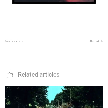
Previous article
Next article
Â¿Ese cuerpo sÃ­, ese cuerpo
Sin jugar y gracias a Brasil,
no? Hablemos de los
Argentina se clasificÃ³ para el
estereotipos que se activan en
hexagonal final del
verano
Sudamericano Sub 20
Related articles