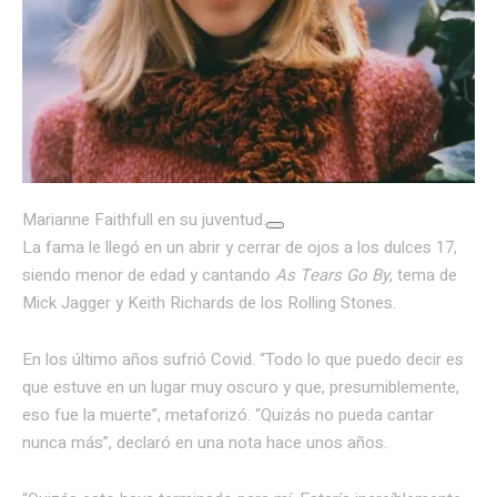
Marianne Faithfull en su juventud.
La fama le llegó en un abrir y cerrar de ojos a los dulces 17,
siendo menor de edad y cantando
As Tears Go By
, tema de
Mick Jagger y Keith Richards de los Rolling Stones.
En los último años sufrió Covid. “Todo lo que puedo decir es
que estuve en un lugar muy oscuro y que, presumiblemente,
eso fue la muerte”, metaforizó. “Quizás no pueda cantar
nunca más”, declaró en una nota hace unos años.