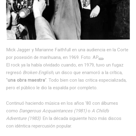
Mick Jagger y Marianne Faithfull en una audiencia en la Corte
por posesión de marihuana, en 1969. Foto: AP
El rock ya la había olvidado cuando, en 1979, tuvo un fugaz
regresó
Broken English
, un disco que enamoró a la crítica,
“
una obra maestra
“. Todo bien con las critica especializada,
pero el público le dio la espalda por completo.
Continuó haciendo música en los años ’80 con álbumes
como
Dangerous Acquaintances (1981)
o
A Child’s
Adventure (1983)
. En la década siguiente hizo más discos
con idéntica repercusión popular.