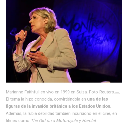
Marianne Faithfull en vivo en 1999 en Suiza. Foto Reuters.
El tema la hizo conocida, convirtiéndola en
una de las
figuras de la invasión británica a los Estados Unidos
.
Además, la rubia debilidad también incursionó en el cine, en
filmes como
The Girl on a Motorcycle
y
Hamlet
.