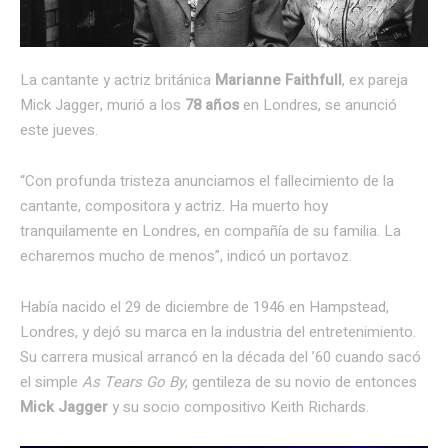
La cantante y actriz británica
Marianne Faithfull
, ex pareja
Mick Jagger, murió a los
78 años
en Londres, se anunció
este jueves.
“Con profunda tristeza anunciamos el fallecimiento de la
cantante, compositora y actriz. Ha muerto hoy
tranquilamente en Londres, en compañía de su familia. La
echaremos mucho de menos”, indicó un portavoz.
Había nacido el 29 de diciembre de 1946 en Hampstead,
Londres, y dejó su marca en la industria del entretenimiento.
Su carrera musical arrancó en la década del ’60 cuando sacó
el simple
As Tears Go By
, gentileza de su novio de entonces
Mick Jagger
y su socio compositivo Keith Richards.