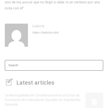
uno de los pocos que no llegó a oblar ni un centavo por una
nota con él”.
Ladocta
https://ladocta.click
Search
Latest articles
La Municipalidad de Córdoba presentó el Curso de
Formación de Linkeadores Sociales en Soledad No
Deseada