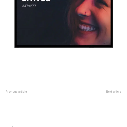
Previous article
Next article
HorÃ³scopo diario: las
HorÃ³scopo diario: las
predicciones para el sÃ¡bado 9
predicciones para el domingo 10
de agosto de 2025 en amor,
de agosto de 2025 en amor,
dinero y salud
dinero y salud