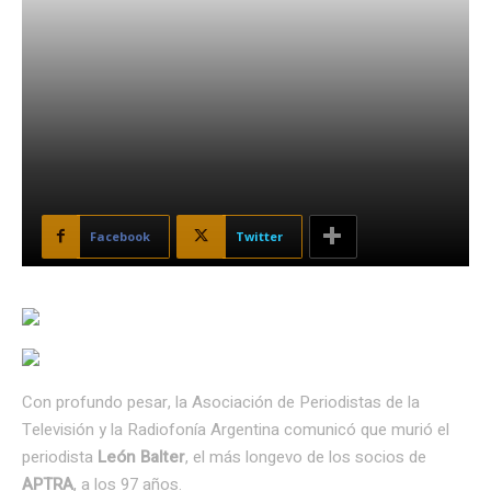
Facebook
Twitter
Con profundo pesar, la Asociación de Periodistas de la
Televisión y la Radiofonía Argentina comunicó que murió el
periodista
León Balter
, el más longevo de los socios de
APTRA
, a los 97 años.