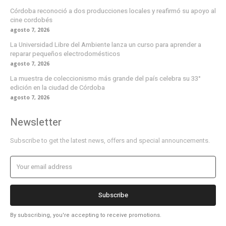
Córdoba reconoció a dos producciones locales y reafirmó su apoyo al
cine cordobés
agosto 7, 2026
La Universidad Libre del Ambiente lanza un curso para aprender a
reparar pequeños electrodomésticos
agosto 7, 2026
La muestra de coleccionismo más grande del país celebra su 33°
edición en la ciudad de Córdoba
agosto 7, 2026
Newsletter
Subscribe to get the latest news, offers and special announcements.
Subscribe
By subscribing, you're accepting to receive promotions.