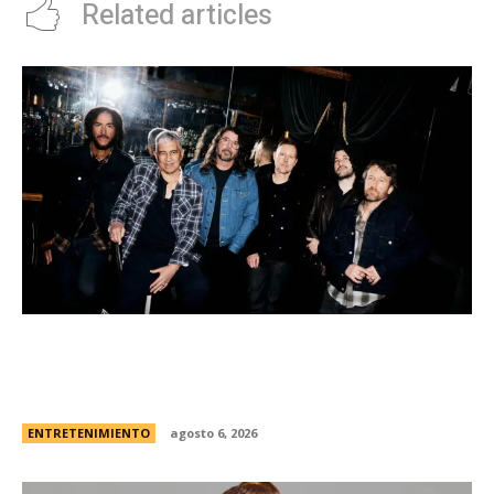
Related articles
Foo Fighters vuelve a la Argentina: dÃ³nde se
presentarÃ¡ la banda, cÃ³mo y cuÃ¡ndo comprar
las entradas
ENTRETENIMIENTO
agosto 6, 2026