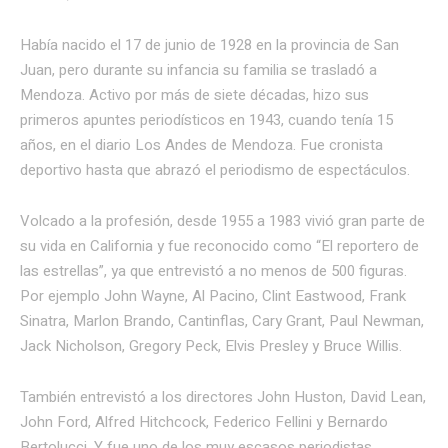
Había nacido el 17 de junio de 1928 en la provincia de San
Juan, pero durante su infancia su familia se trasladó a
Mendoza. Activo por más de siete décadas, hizo sus
primeros apuntes periodísticos en 1943, cuando tenía 15
años, en el diario Los Andes de Mendoza. Fue cronista
deportivo hasta que abrazó el periodismo de espectáculos.
Volcado a la profesión, desde 1955 a 1983 vivió gran parte de
su vida en California y fue reconocido como “El reportero de
las estrellas”, ya que entrevistó a no menos de 500 figuras.
Por ejemplo John Wayne, Al Pacino, Clint Eastwood, Frank
Sinatra, Marlon Brando, Cantinflas, Cary Grant, Paul Newman,
Jack Nicholson, Gregory Peck, Elvis Presley y Bruce Willis.
También entrevistó a los directores John Huston, David Lean,
John Ford, Alfred Hitchcock, Federico Fellini y Bernardo
Bertolucci. Y fue uno de los muy escasos periodistas