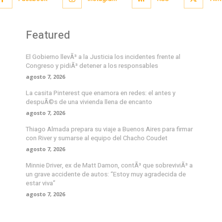
Featured
El Gobierno llevÃ³ a la Justicia los incidentes frente al
Congreso y pidiÃ³ detener a los responsables
agosto 7, 2026
La casita Pinterest que enamora en redes: el antes y
despuÃ©s de una vivienda llena de encanto
agosto 7, 2026
Thiago Almada prepara su viaje a Buenos Aires para firmar
con River y sumarse al equipo del Chacho Coudet
agosto 7, 2026
Minnie Driver, ex de Matt Damon, contÃ³ que sobreviviÃ³ a
un grave accidente de autos: “Estoy muy agradecida de
estar viva”
agosto 7, 2026