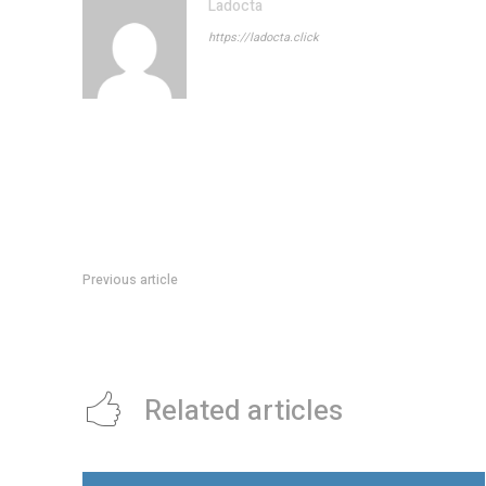
Ladocta
https://ladocta.click
Previous article
Del lunes al miércoles abrirán con horario extendido los C
Vicente y Centro América
Related articles