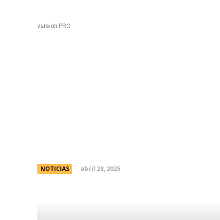
Black
Home
version PRO
Para fortalecer el desa
vicegobernadora recor
General San MartÃ­n
abril 28, 2025
NOTICIAS