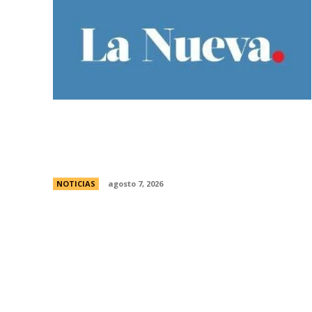
El Gobierno llevÃ³ a la Justicia los
incidentes frente al Congreso y pidiÃ³
detener a los responsables
NOTICIAS
agosto 7, 2026