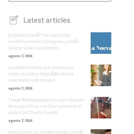
Latest articles
El Gobierno llevÃ³ a la Justicia los
incidentes frente al Congreso y pidiÃ³
detener a los responsables
agosto 7, 2026
La casita Pinterest que enamora en
redes: el antes y despuÃ©s de una
vivienda llena de encanto
agosto 7, 2026
Thiago Almada prepara su viaje a Buenos
Aires para firmar con River y sumarse al
equipo del Chacho Coudet
agosto 7, 2026
Minnie Driver, ex de Matt Damon, contÃ³