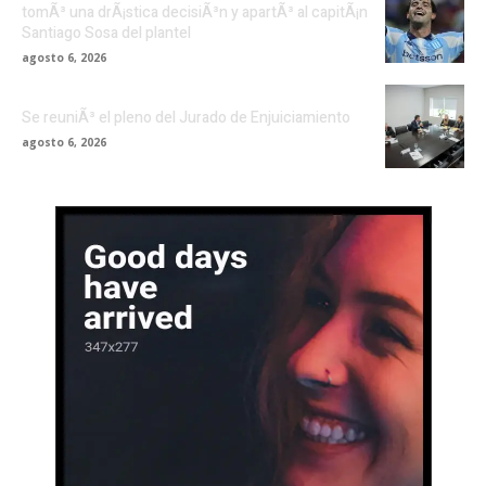
tomÃ³ una drÃ¡stica decisiÃ³n y apartÃ³ al capitÃ¡n
Santiago Sosa del plantel
agosto 6, 2026
Se reuniÃ³ el pleno del Jurado de Enjuiciamiento
agosto 6, 2026