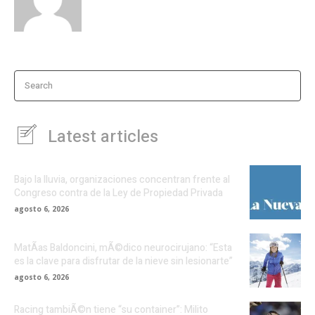
Search
Latest articles
Bajo la lluvia, organizaciones concentran frente al
Congreso contra de la Ley de Propiedad Privada
agosto 6, 2026
MatÃ­as Baldoncini, mÃ©dico neurocirujano: “Esta
es la clave para disfrutar de la nieve sin lesionarte”
agosto 6, 2026
Racing tambiÃ©n tiene “su container”: Milito