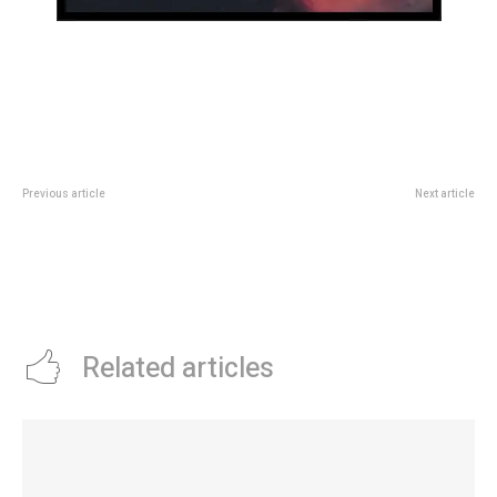
Previous article
Next article
20 años de la Casa de Pepino:
Las confesiones finales de Ozzy
este jueves se inaugura la
Osbourne tienen fecha de
muestra colectiva “La Casa Te
estreno: llega un documental
Habita”
pÃ³stumo con una entrevista
reveladora
Related articles