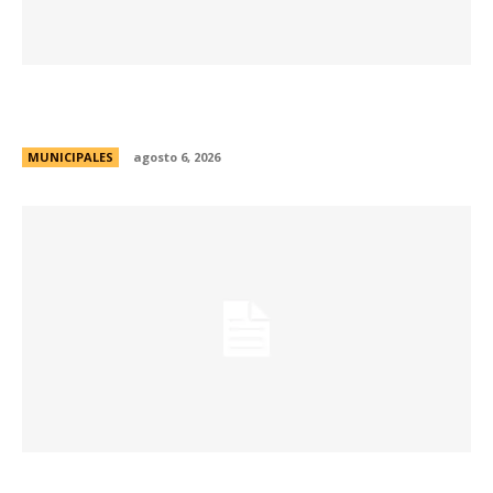
Se abren las inscripciones para la formación
docente en Biodiversidad y Sostenibilidad
MUNICIPALES
agosto 6, 2026
Una aventura subterránea por el Museo de Arte