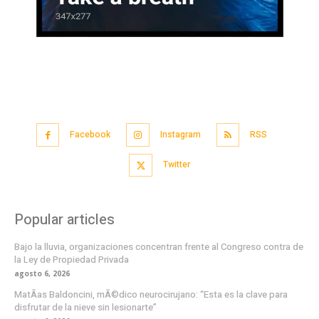
Facebook
Instagram
RSS
Twitter
Popular articles
Bajo la lluvia, organizaciones concentran frente al Congreso contra de
la Ley de Propiedad Privada
agosto 6, 2026
MatÃ­as Baldoncini, mÃ©dico neurocirujano: “Esta es la clave para
disfrutar de la nieve sin lesionarte”