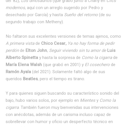
del ’82),
Los dinosaurios
(que grabó junto a Charly en
Clics
modernos
, aquí con un arreglo sugerido por Pedro y
desechado por García) y hasta
Sueño del retorno
(de su
segundo trabajo con Metheny).
No faltaron sus excelentes versiones de temas ajenos, como
A primera vista
de
Chico Cesar,
Ya no hay forma de pedir
perdón
de
Elton John
,
Seguir viviendo sin tu amor de
Luis
Alberto Spinetta
y hasta la sorpresa de
Como la cigarra
de
María Elena Walsh
(que grabó en 2001) y
El cosechero
de
Ramón Ayala
(del 2021). Solamente faltó algo de sus
queridos
Beatles
, pero el tiempo es tirano.
Y para quienes siguen buscando su característico sonido del
bajo, hubo varios solos, por ejemplo en
Mientes
y
Como la
cigarra
. También fueron muy bienvenidas sus intervenciones
con anécdotas, además de un carisma incluso capaz de
sobrellevar con humor y oficio un desperfecto técnico en