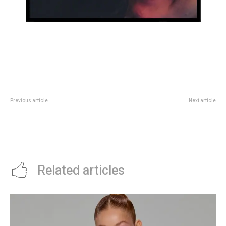
Previous article
Next article
5 ideas simples y elegantes para
Nico GonzÃ¡lez volviÃ³ intacto
decorar tu mesa navideÃ±a con
de su lesiÃ³n, tras 81 dÃ­as: gol y
las tendencias 2024
grito desaforado para la victoria
de la Juventus frente al Monza
Related articles