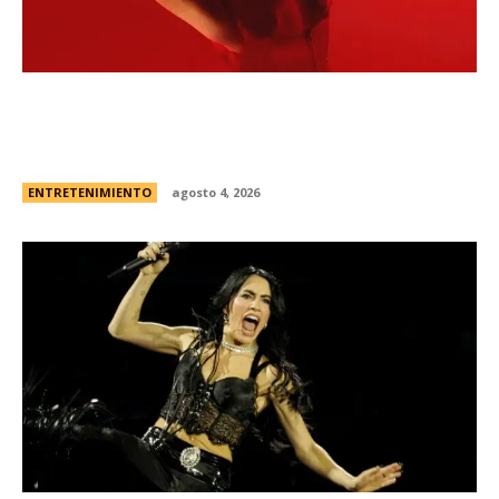
Todo sobre “Monstruo: La historia de Lizzie
Borden” | El caso real, fecha de estreno en
Netflix y el primer vistazo a la nueva...
ENTRETENIMIENTO
agosto 4, 2026