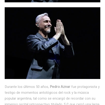
Durante los últimos 50 años,
Pedro Aznar
fue protagonista y
testigo de momentos antológicos del rock y la música
popular argentina, tal como se encargó de recordar con su
inmenso recital retrospectivo titulado
5.0
, que cerró una larga