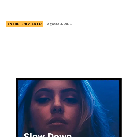
Lali EspÃ³sito harÃ¡ su tercer show en River: la
fecha y todos los detalles
ENTRETENIMIENTO
agosto 3, 2026