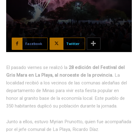
Facebook
Twitter
El pasado viernes se realizó la
28 edición del Festival del
Gris Mara en La Playa, al noroeste de la provincia.
La
localidad recibió a los vecinos de las comunas aledañas del
departamento de Minas para vivir esta fiesta popular en
honor al granito base de la economía local. Este pueblo de
350 habitantes duplicó su población durante la jornada.
Junto a ellos, estuvo Myrian Prunotto, quien fue acompañada
por el jefe comunal de La Playa, Ricardo Díaz.