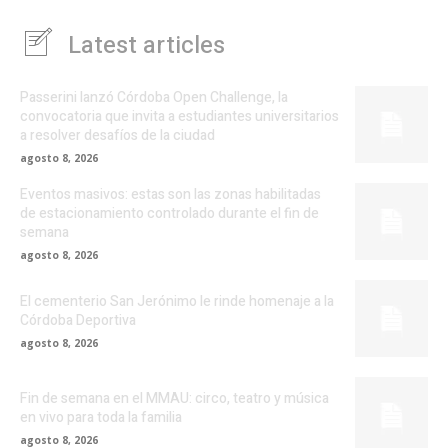
Latest articles
Passerini lanzó Córdoba Open Challenge, la
convocatoria que invita a estudiantes universitarios
a resolver desafíos de la ciudad
agosto 8, 2026
Eventos masivos: estas son las zonas habilitadas
de estacionamiento controlado durante el fin de
semana
agosto 8, 2026
El cementerio San Jerónimo le rinde homenaje a la
Córdoba Deportiva
agosto 8, 2026
Fin de semana en el MMAU: circo, teatro y música
en vivo para toda la familia
agosto 8, 2026