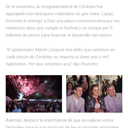
En el escenario, la vicegobernadora de Córdoba fue
agasajada con obsequios realizados en gris mara. Luego,
Prunotto le entregó a Díaz una placa conmemorativa por los
veintiocho años que cumple el festival y un cheque por 5
millones de pesos para financiar el desarrollo del mismo.
“El gobernador Martín Llaryora nos pidió que estemos en
cada rincón de Córdoba, no importa si tiene uno o mil
habitantes. Por eso, estamos acá”
, dijo Prunotto.
Además, destacó la importancia de que se realicen estos
festivales porque son motores de las economías regionales.