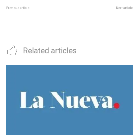
Previous article
Next article
Los vecinos y vecinas de barrio
Myrian Prunotto presidiÃ³ el
Müller suman a la transformación
cierre del Festival del Malambo
de un basural una serie de
en Laborde
charlas educativas ambientales
Related articles