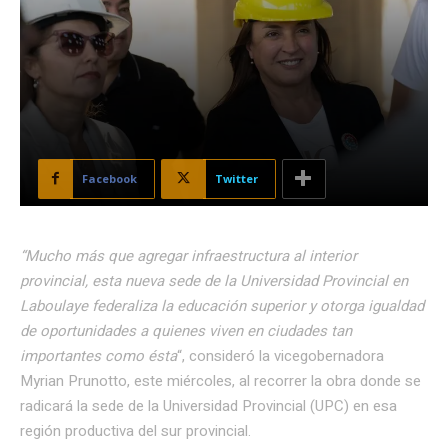
Facebook
Twitter
“Mucho más que agregar infraestructura al interior
provincial, esta nueva sede de la Universidad Provincial en
Laboulaye federaliza la educación superior y otorga igualdad
de oportunidades a quienes viven en ciudades tan
importantes como ésta
“, consideró la vicegobernadora
Myrian Prunotto, este miércoles, al recorrer la obra donde se
radicará la sede de la Universidad Provincial (UPC) en esa
región productiva del sur provincial.