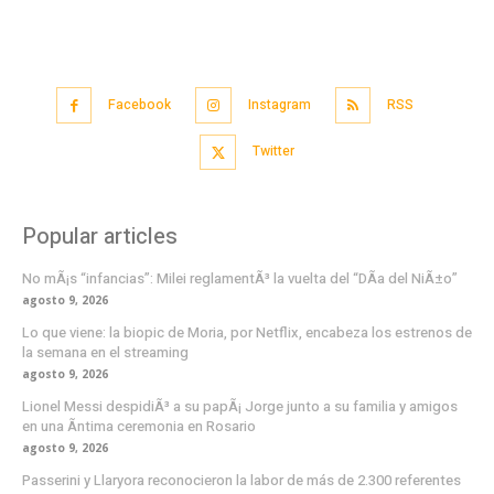
Facebook
Instagram
RSS
Twitter
Popular articles
No mÃ¡s “infancias”: Milei reglamentÃ³ la vuelta del “DÃ­a del NiÃ±o”
agosto 9, 2026
Lo que viene: la biopic de Moria, por Netflix, encabeza los estrenos de
la semana en el streaming
agosto 9, 2026
Lionel Messi despidiÃ³ a su papÃ¡ Jorge junto a su familia y amigos
en una Ã­ntima ceremonia en Rosario
agosto 9, 2026
Passerini y Llaryora reconocieron la labor de más de 2.300 referentes