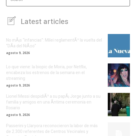
Latest articles
No mÃ¡s “infancias”: Milei reglamentÃ³ la vuelta del
“DÃ­a del NiÃ±o”
agosto 9, 2026
Lo que viene: la biopic de Moria, por Netflix,
encabeza los estrenos de la semana en el
streaming
agosto 9, 2026
Lionel Messi despidiÃ³ a su papÃ¡ Jorge junto a su
familia y amigos en una Ã­ntima ceremonia en
Rosario
agosto 9, 2026
Passerini y Llaryora reconocieron la labor de más
de 2.300 referentes de Centros Vecinales y