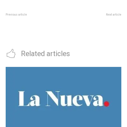
Previous article
Next article
Tarifa Social para Personas
Llega Macbeth de Verdi con su
Mayores de 70 años: desde este
vigencia extraordinaria, ahora por
sábado funcionará únicamente
primera vez en Juventus Lyrica
en SUBE
Related articles