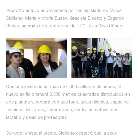
Prunotto estuvo acompañada por los legisladores Miguel
Siciliano, María Victoria Busso, Graciela Bisotto y Edgardo
Russo; además de la rectora de la UPC, Julia Oliva Cúneo.
Con una inversión de más de 6.000 millones de pesos, el
nuevo edificio tendrá 2.500 metros cuadrados distribuidos en
dos plantas y contará con auditorio, aulas híbridas, espacios
técnicos, biblioteca, laboratorios, centro de estudiantes,
lactario y salas de profesores.
Durante la vista al predio, Siciliano destacó que la sede