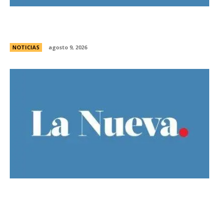
No mÃ¡s “infancias”: Milei reglamentÃ³ la vuelta
del “DÃ­a del NiÃ±o”
NOTICIAS
agosto 9, 2026
Guillermo Michel defendiÃ³ la unidad del
peronismo y pidiÃ³ no exportar la interna
bonaerense