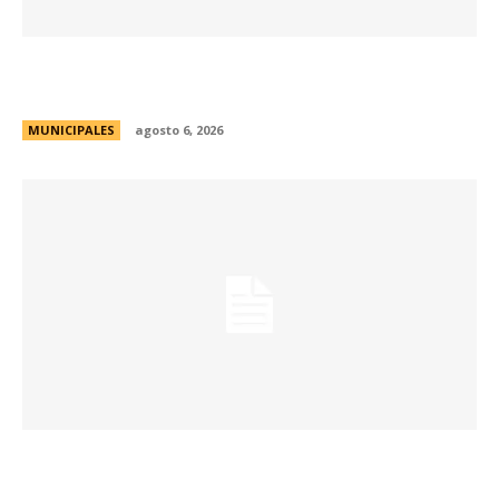
Se abren las inscripciones para la formación
docente en Biodiversidad y Sostenibilidad
MUNICIPALES
agosto 6, 2026
Una aventura subterránea por el Museo de Arte
Religioso San Alberto