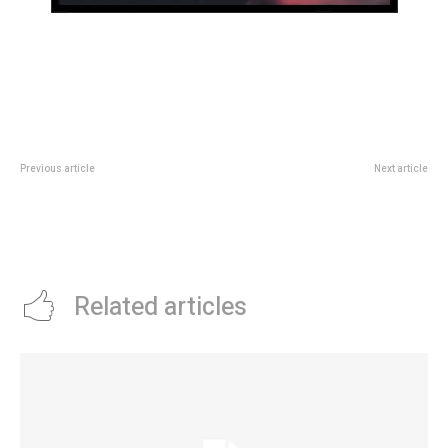
Previous article
Next article
Este jueves, inaugura la muestra “
Prunotto y legisladores
Y si hubiese un afuera…” en la
recorrieron la obra de la sede de
Casa de Pepino
la Universidad Provincial en
Laboulaye
Related articles