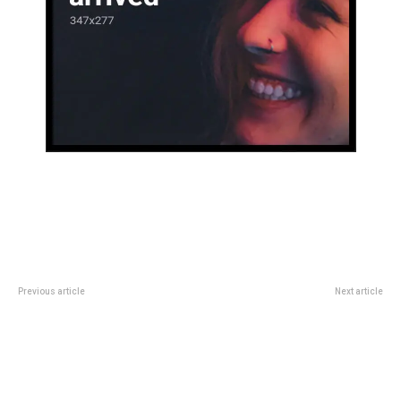
Previous article
Next article
Estrellas del pop y el rock darÃ¡n
CuÃ¡les son las claves del
un concierto por los incendios en
acuerdo que se negociarÃ¡ con el
California, desde Billie Eilish y
FMI y por quÃ© un desembolso
Lady Gaga hasta Red Hot Chili
rÃ¡pido es decisivo
Peppers y Sting