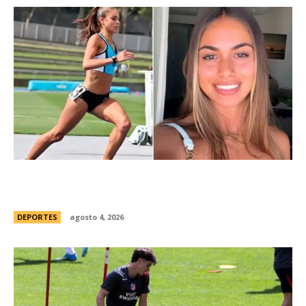
ConmociÃ³n en Australia: muriÃ³ Natasha Ward,
una atleta australiana de 21 aÃ±os
DEPORTES
agosto 4, 2026