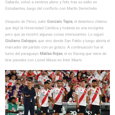
Gallardo, volvió a sentirse pleno y feliz tras su exilio en
Estudiantes, luego del conflicto con Martín Demichelis.
Después de Pérez, salió
Gonzalo Tapia
, el delantero chileno
que dejó la Universidad Católica y todavía es una incógnita
pero que ya mostró algunas cosas interesantes. Lo siguió
Giuliano Galoppo
, que vino desde San Pablo y luego abriría el
marcador del partido con un golazo. A continuación fue el
turno del paraguayo
Matías Rojas
, el ex Racing que viene de
tirar paredes con Lionel Messi en Inter Miami.