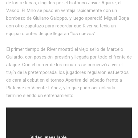
de los aztecas, dirigidos por el histórico Javier Aguirre, el
Vasco. El Millo se puso en ventaja rápidamente con un
bombazo de Giuliano Galoppo, y luego apareció Miguel Borja
con otro zapatazo para recordar que River ya tenía un
equipazo antes de que llegaran “los nuevos”.
El primer tiempo de River mostró el viejo sello de Marcelo
Gallardo, con posesión, presión y llegada por todo el frente de
ataque. Con el correr de los minutos se comenzó a ver el
trajín de la pretemporada, los jugadores regularon esfuerzos
de cara al debut en el torneo Apertira del sábado frente a
Platense en Vicente López, y lo que pudo ser goleada
terminó siendo un entrenamiento.