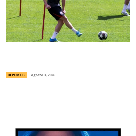
JuliÃ¡n Alvarez ya se “entrena” bajo la disciplina
de AtlÃ©tico de Madrid pese a su deseo de
irse a Barcelona
DEPORTES
agosto 3, 2026