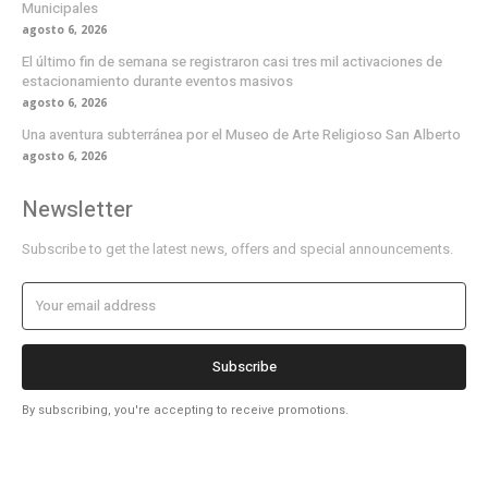
Municipales
agosto 6, 2026
El último fin de semana se registraron casi tres mil activaciones de
estacionamiento durante eventos masivos
agosto 6, 2026
Una aventura subterránea por el Museo de Arte Religioso San Alberto
agosto 6, 2026
Newsletter
Subscribe to get the latest news, offers and special announcements.
Subscribe
By subscribing, you're accepting to receive promotions.